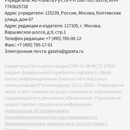
Учредитель:
АО «Газета.Ру»
, ОГРН 1067761730376, ИНН
7743625728
Адрес учредителя: 125239, Россия, Москва, Коптевская
улица, дом 67
Адрес редакции и издателя:
117105
, г.
Москва
,
Варшавское шоссе, д.9, стр.1
Телефон редакции:
+7 (495) 785-00-12
Факс:
+7 (495) 785-17-01
Электронная почта:
gazeta@gazeta.ru
Свидетельство о регистрации СМИ Эл № ФС77-67642
выдано федеральной службой по надзору в сфере
связи, информационных технологий и массовых
коммуникаций (Роскомнадзор) 10.11.2016 г. Редакция не
несет ответственности за достоверность информации,
содержащейся в рекламных объявлениях. Редакция не
предоставляет справочной информации.
Информация об ограничениях
На информационном ресурсе применяются
рекомендательные технологии в соответствии с