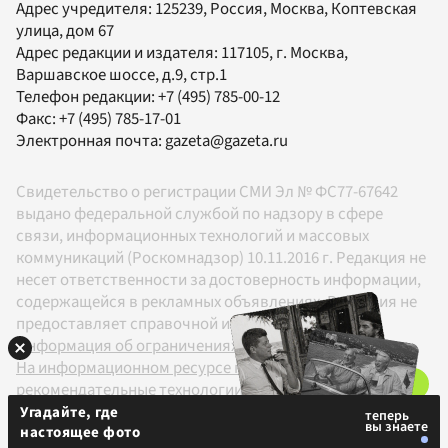
Адрес учредителя: 125239, Россия, Москва, Коптевская
улица, дом 67
Адрес редакции и издателя:
117105
, г.
Москва
,
Варшавское шоссе, д.9, стр.1
Телефон редакции:
+7 (495) 785-00-12
Факс:
+7 (495) 785-17-01
Электронная почта:
gazeta@gazeta.ru
Свидетельство о регистрации СМИ Эл № ФС77-67642
выдано федеральной службой по надзору в сфере
связи, информационных технологий и массовых
коммуникаций (Роскомнадзор) 10.11.2016 г. Редакция не
несет ответственности за достоверность информации,
содержащейся в рекламных объявлениях. Редакция не
предоставляет справочной информации.
Информация об ограничениях
На информационном ресурсе применяются
рекомендательные технологии в соответствии с
Правилами
Угадайте, где
настоящее фото
18+