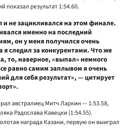
й показал результат 1:54.60.
ал и не зацикливался на этом финале.
ивался именно на последний
ям, он у меня получился очень
 я следил за конкурентами. Что же
на, то, наверное, «выпал» немного
все равно самим заплывом я очень
ий для себя результат», — цитирует
порт».
рал австралиец Митч Ларкин — 1:53.58,
яка Радослава Кавецки (1:54.55).
золотая награда Казани, первую он выиграл