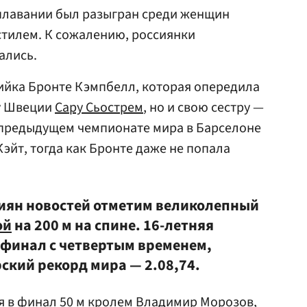
 плавании был разыгран среди женщин
стилем. К сожалению, россиянки
ались.
ийка Бронте Кэмпбелл, которая опередила
у Швеции
Сару Сьострем
, но и свою сестру —
 предыдущем чемпионате мира в Барселоне
эйт, тогда как Бронте даже не попала
иян новостей отметим великолепный
ой
на 200 м на спине. 16-летняя
 финал с четвертым временем,
ский рекорд мира — 2.08,74.
я в финал 50 м кролем Владимир
Морозов
,