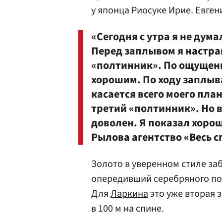
у японца Риосуке Ирие. Евгени
«Сегодня с утра я не дум
Перед заплывом я настра
«полтинник». По ощущени
хорошим. По ходу заплыва
касается всего моего пла
третий «полтинник». Но 
доволен. Я показал хорош
Рылова агентство «Весь с
Золото в уверенном стиле заб
опередивший серебряного пол
Для
Ларкина
это уже вторая 
в 100 м на спине.