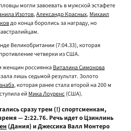
пловцы могли завоевать в мужской эстафете
анила Изотов
,
Александр Красных
,
Михаил
уков
до конца боролись за награду, но
 австралийцам.
нде Великобритании (7:04.33), которая
противление четверки из США.
ди женщин россиянка
Виталина Симонова
азала лишь седьмой результат. Золото
анабэ
, которая ранее стала второй на 200 м
ступила ей
Мика Лоуренс
(США).
ались сразу трем (!) спортсменкам,
ремя — 2:22.76. Речь идет о Цзинлинь
ен
(Дания) и Джессика Валл Монтеро