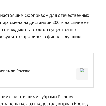
а настоящим сюрпризом для отечественных
портсмена на дистанции 200 м на спине не
но с каждым стартом он существенно
результате пробился в финал с лучшим
реплыли Россию
нии с настоящими зубрами Рылову
л зацепиться за пьедестал, вырвав бронзу