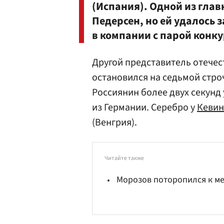
(Испания). Одной из гла
Педерсен, но ей удалось з
в компании с парой конку
Другой представитель отече
остановился на седьмой стро
Россиянин более двух секунд
из Германии. Серебро у
Кевин
(Венгрия).
Читайте также
Морозов поторопился к м