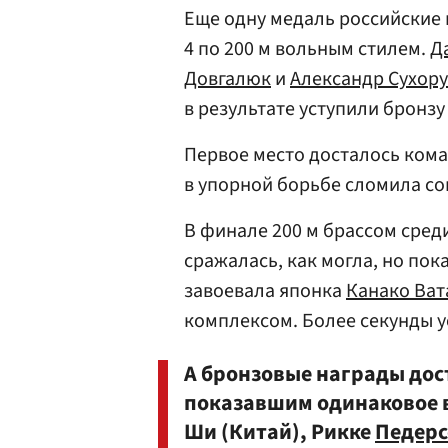
Еще одну медаль российские 
4 по 200 м вольным стилем.
Д
Довгалюк
и
Александр Сухор
в результате уступили бронзу
Первое место досталось кома
в упорной борьбе сломила со
В финале 200 м брассом сре
сражалась, как могла, но пок
завоевала японка
Канако Ват
комплексом. Более секунды у
А бронзовые награды дост
показавшим одинаковое в
Ши (Китай), Рикке
Педерс