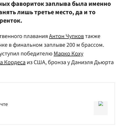
вных фавориток заплыва была именно
анять лишь третье место, да и то
ренток.
ственного плавания
Антон Чупков
также
чке в финальном заплыве 200 м брассом.
 уступил победителю
Марко Коху
а Кордеса
из США, бронза у Даниэля Дьюрта
ечте