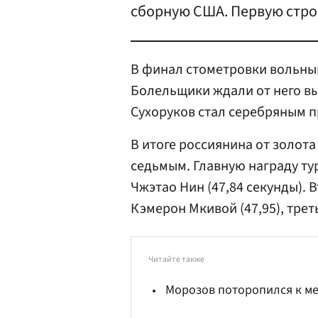
сборную США. Первую строч
В финал стометровки вольны
Болельщики ждали от него выс
Сухоруков стал серебряным п
В итоге россиянина от золот
седьмым. Главную награду ту
Чжэтао Нин (47,84 секунды). 
Кэмерон Мкивой (47,95), трет
Читайте также
Морозов поторопился к м