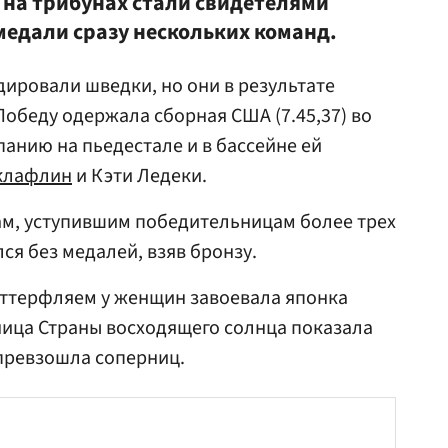
на трибунах стали свидетелями
медали сразу нескольких команд.
ировали шведки, но они в результате
Победу одержала сборная США (7.45,37) во
панию на пьедестале и в бассейне ей
клафлин
и Кэти Ледеки.
ам, уступившим победительницам более трех
лся без медалей, взяв бронзу.
аттерфляем у женщин завоевала японка
ница Страны восходящего солнца показала
 превзошла соперниц.