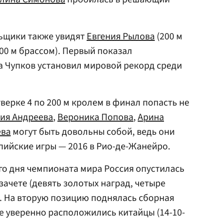
ьщики также увидят
Евгения Рылова
(200 м
200 м брассом). Первый показал
а Чупков установил мировой рекорд среди
верке 4 по 200 м кролем в финал попасть не
ия Андреева
,
Вероника Попова
,
Арина
ева
могут быть довольны собой, ведь они
ийские игры — 2016 в Рио-де-Жанейро.
го дня чемпионата мира Россия опустилась
зачете (девять золотых наград, четыре
. На вторую позицию поднялась сборная
ке уверенно расположились китайцы (14-10-