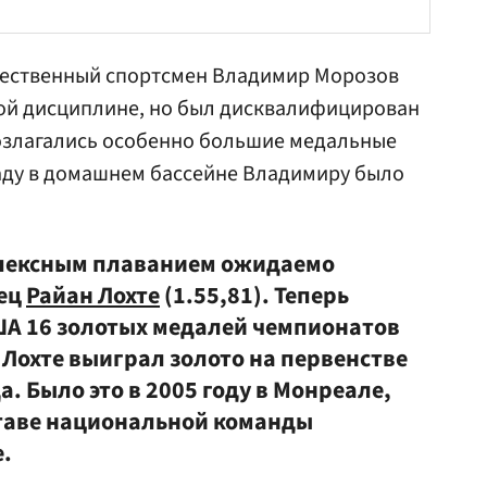
чественный спортсмен Владимир Морозов
той дисциплине, но был дисквалифицирован
возлагались особенно большие медальные
аду в домашнем бассейне
Владимиру
было
плексным плаванием ожидаемо
ец
Райан Лохте
(1.55,81). Теперь
США 16 золотых медалей чемпионатов
 Лохте выиграл золото на первенстве
а. Было это в 2005 году в Монреале,
ставе национальной команды
.