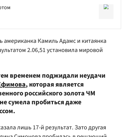
отом
ь американка Камиль Адамс и китаянка
ультатом 2.06,51 установила мировой
 тем временем поджидали неудачи
Ефимова
, которая является
енного российского золота ЧМ
, не сумела пробиться даже
ссом.
зала лишь 17-й результат. Зато другая
лина Симонова
пробилась в решающий