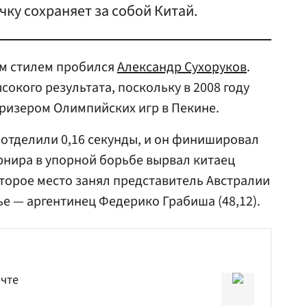
ку сохраняет за собой Китай.
м стилем пробился
Александр Сухоруков
.
окого результата, поскольку в 2008 году
ризером Олимпийских игр в Пекине.
а отделили 0,16 секунды, и он финишировал
рнира в упорной борьбе вырвал китаец
Второе место занял представитель Австралии
ье — аргентинец Федерико Грабиша (48,12).
ечте