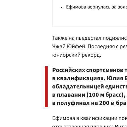
Ефимова вернулась за зол
Также на пьедестал поднялис
Чжай Юйфей. Последняя с рез
юниорский рекорд.
Российских спортсменов
в квалификациях.
Юлия 
обладательницей единств
в плавании (100 м брасс)
в полуфинал на 200 м бра
Ефимова в квалификации пока
отечественная пловчиха
Вита