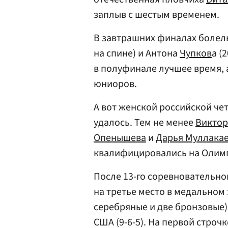
заплыв с шестым временем.
В завтрашних финалах болел
на спине) и Антона
Чупков
а (
в полуфинале лучшее время, 
юниоров.
А вот женской российской чет
удалось. Тем не менее
Виктор
Опенышева
и
Дарья Муллака
квалифицировались на Олимп
После 13-го соревновательно
на третье место в медальном 
серебряные и две бронзовые)
США (9-6-5). На первой строч