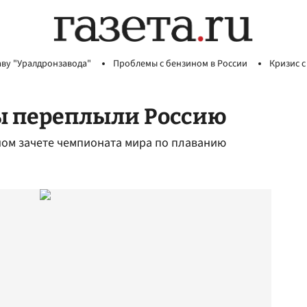
аву "Уралдронзавода"
Проблемы с бензином в России
Кризис с
ы переплыли Россию
ьном зачете чемпионата мира по плаванию