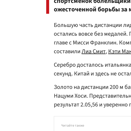
спортсменок болельщики 
ожесточенной борьбы за 
Большую часть дистанции лид
остались вовсе без медалей. 
главе с Мисси Франклин. Ком
составили
Лиа Смит
,
Кэти Ма
Серебро досталось итальянк
секунд. Китай и здесь не оста
Золото на дистанции 200 м б
Нацуми Хоси. Представитель
результат 2.05,56 и уверенно
Читайте также