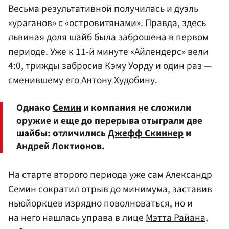
Весьма результативной получилась и дуэль
«ураганов» с «островитянами». Правда, здесь
львиная доля шайб была заброшена в первом
периоде. Уже к 11-й минуте «Айлендерс» вели
4:0, трижды забросив Кэму Уорду и один раз —
сменившему его
Антону Худобину
.
Однако
Семин
и компания не сложили
оружие и еще до перерыва отыграли две
шайбы: отличились
Джефф Скиннер
и
Андрей Локтионов.
На старте второго периода уже сам Александр
Семин сократил отрыв до минимума, заставив
ньюйоркцев изрядно поволноваться, но и
на него нашлась управа в лице
Мэтта Райана
,