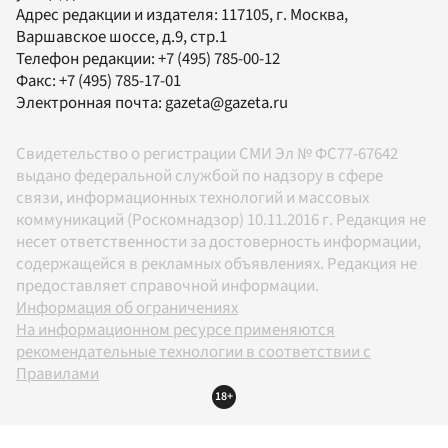
Адрес редакции и издателя:
117105
, г.
Москва
,
Варшавское шоссе, д.9, стр.1
Телефон редакции:
+7 (495) 785-00-12
Факс:
+7 (495) 785-17-01
Электронная почта:
gazeta@gazeta.ru
Свидетельство о регистрации СМИ Эл № ФС77-67642
выдано федеральной службой по надзору в сфере
связи, информационных технологий и массовых
коммуникаций (Роскомнадзор) 10.11.2016 г. Редакция не
несет ответственности за достоверность информации,
содержащейся в рекламных объявлениях. Редакция не
предоставляет справочной информации.
Информация об ограничениях
На информационном ресурсе применяются
рекомендательные технологии в соответствии с
Правилами
18+