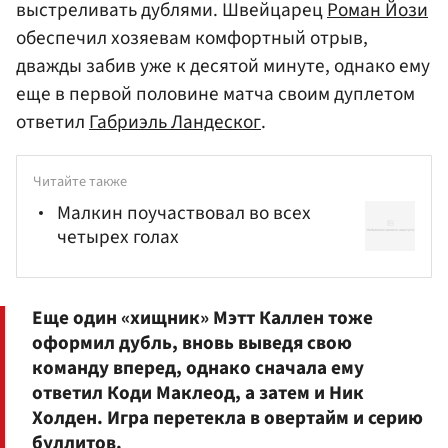
выстреливать дублями. Швейцарец
Роман Йози
обеспечил хозяевам комфортный отрыв,
дважды забив уже к десятой минуте, однако ему
еще в первой половине матча своим дуплетом
ответил
Габриэль Ландеског
.
Читайте также
Малкин поучаствовал во всех
четырех голах
Еще один «хищник»
Мэтт Каллен
тоже
оформил дубль, вновь выведя свою
команду вперед, однако сначала ему
ответил Коди Маклеод, а затем и
Ник
Холден
. Игра перетекла в овертайм и серию
буллитов.