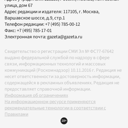
улица, дом 67
Адрес редакции и издателя:
117105
, г.
Москва
,
Варшавское шоссе, д.9, стр.1
Телефон редакции:
+7 (495) 785-00-12
Факс:
+7 (495) 785-17-01
Электронная почта:
gazeta@gazeta.ru
Свидетельство о регистрации СМИ Эл № ФС77-67642
выдано федеральной службой по надзору в сфере
связи, информационных технологий и массовых
коммуникаций (Роскомнадзор) 10.11.2016 г. Редакция не
несет ответственности за достоверность информации,
содержащейся в рекламных объявлениях. Редакция не
предоставляет справочной информации.
Информация об ограничениях
На информационном ресурсе применяются
рекомендательные технологии в соответствии с
Правилами
18+