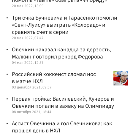
помогла «Тампе» обыграть «Флориду»
20 мая 2022, 13:09
Три очка Бучневича и Тарасенко помогли
«Сент-Луису» выиграть «Колорадо» и
сравнять счет в серии
20 мая 2022, 07:47
Овечкин наказал канадца за дерзость,
Малкин повторил рекорд Федорова
04 мая 2022, 12:57
Российский хоккеист сломал нос
в матче НХЛ
03 декабря 2021, 09:57
Первая тройка: Василевский, Кучеров и
Овечкин попали в заявку на Олимпиаду
08 октября 2021, 18:44
Ассист Овечкина и гол Свечникова: как
прошел день в НХЛ