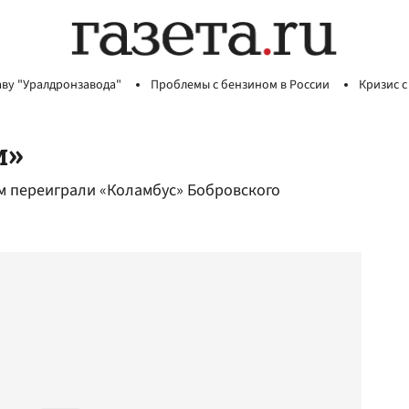
аву "Уралдронзавода"
Проблемы с бензином в России
Кризис с
м»
ом переиграли «Коламбус» Бобровского