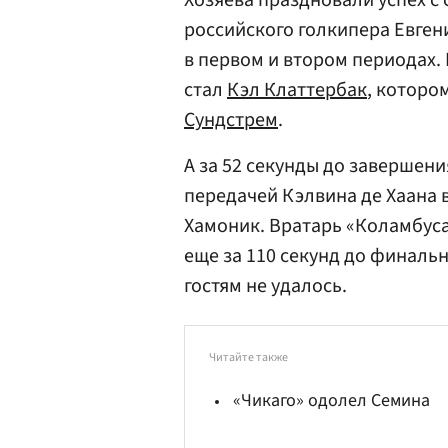
Хозяева праздновали успех с
российского голкипера Евге
в первом и втором периодах. 
стал
Кэл Клаттербак
, которо
Сундстрем
.
А за 52 секунды до завершен
передачей Кэлвина де Хаана 
Хамоник. Вратарь «Коламбус
еще за 110 секунд до финальн
гостям не удалось.
Читайте также
«Чикаго» одолел Семина