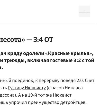
есота» — 3:4 ОТ
дач кряду одолели «Красные крылья»,
и трижды, включая гостевые 3:2 с той
а.
нный поединок, к перерыву поведя 2:0. Счет
рыть
Густаву Нюквисту
(с пасов Никласа
дссона
). А на 19-й тот же Нюквист
ишь упрочил преимущество детройтцев,