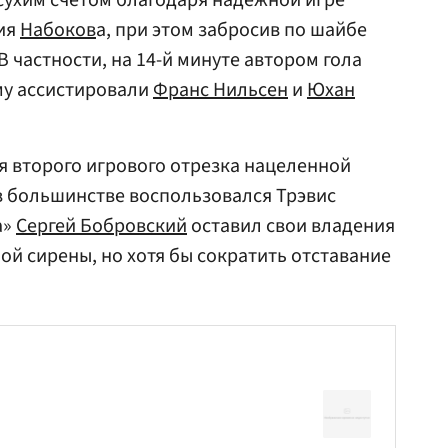
 сухим счетом благодаря надежной игре
ния
Набоков
а, при этом забросив по шайбе
В частности, на 14-й минуте автором гола
му ассистировали
Франс Нильсен
и
Юхан
ия второго игрового отрезка нацеленной
в большинстве воспользовался Трэвис
а»
Сергей Бобровский
оставил свои владения
ой сирены, но хотя бы сократить отставание