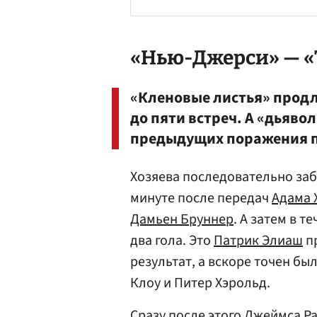
«Нью-Джерси» — «Т
«Кленовые листья» прод
до пяти встреч. А «дьяво
предыдущих поражения по 
Хозяева последовательно заб
минуте после передач
Адама 
Дамьен Бруннер
. А затем в т
два гола. Это
Патрик Элиаш
п
результат, а вскоре точен б
Клоу и Питер Хэрольд.
Сразу после этого
Джеймса Р