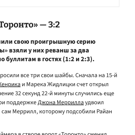
оронто» — 3:2
лили свою проигрышную серию
лы» взяли у них реванш за два
буллитам в гостях (1:2 и 2:3).
росили все три свои шайбы. Сначала на 15-й
Хенрика
и Марека Жидлицки счет открыл
ечение 32 секунд 22-й минуты случились еще
ри поддержке
Джона Меррилла
удвоил
ыл сам Меррилл, которому подсобили Райан
аймера
в створе ворот «Торонто» сменил