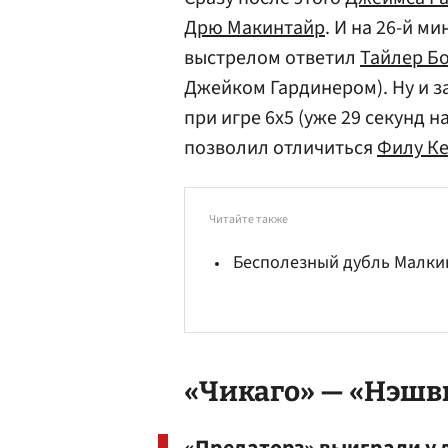
Дрю Макинтайр
. И на 26-й м
выстрелом ответил
Тайлер Б
Джейком Гардинером). Ну и з
при игре 6х5 (уже 29 секунд
позволил отличиться
Филу Ке
Читайте также
Бесполезный дубль Малки
«Чикаго» — «Нэшви