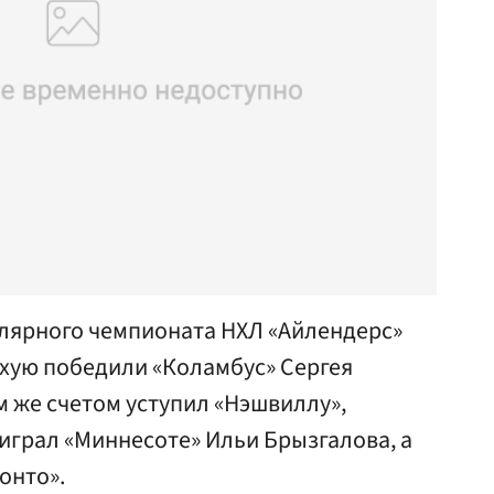
улярного чемпионата НХЛ «Айлендерс»
ухую победили «Коламбус» Сергея
м же счетом уступил «Нэшвиллу»,
играл «Миннесоте» Ильи Брызгалова, а
онто».