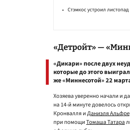
Стэмкос устроил листопад
«Детройт» — «Минн
«Дикари» после двух неу
которые до этого выиграл
же «Миннесотой» 22 март
Хозяева уверенно начали и да
на 14-й минуте довелось отк
Кронвалля и
Даниэля Альфре
при помощи
Томаша Татара
л