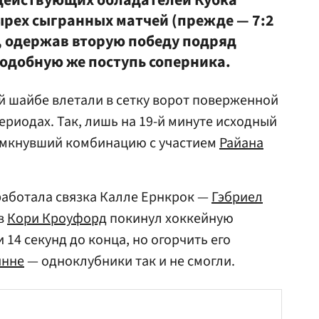
 действующих обладателей Кубка
ырех сыгранных матчей (прежде — 7:2
е), одержав вторую победу подряд
подобную же поступь соперника.
й шайбе влетали в сетку ворот поверженной
ериодах. Так, лишь на 19-й минуте исходный
амкнувший комбинацию с участием
Райана
сработала связка Калле Ернкрок —
Гэбриел
ев
Кори Кроуфорд
покинул хоккейную
 14 секунд до конца, но огорчить его
инне
— одноклубники так и не смогли.