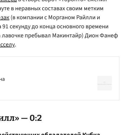
инуте в неравных составах своим метким
озак
(в компании с Морганом Райлли и
а 91 секунду до конца основного времени
 на лавочке пребывал Макинтайр) Дион Фанеф
сселу
.
на
лл» — 0:2