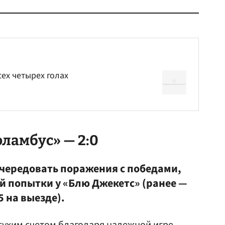
ех четырех голах
ламбус» — 2:0
ередовать поражения с победами,
й попытки у «Блю Джекетс» (ранее —
5 на выезде).