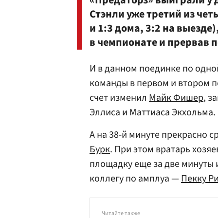
«Предаторз» выиграли у
Стэнли уже третий из чет
и 1:3 дома, 3:2 на выезд
в чемпионате и прервав 
И в данном поединке по одно
команды в первом и втором п
счет изменил
Майк Фишер
, з
Эллиса и Маттиаса Экхольма.
А на 38-й минуте прекрасно 
Бурк
. При этом вратарь хозя
площадку еще за две минуты и
коллегу по амплуа —
Пекку Р
Читайте также