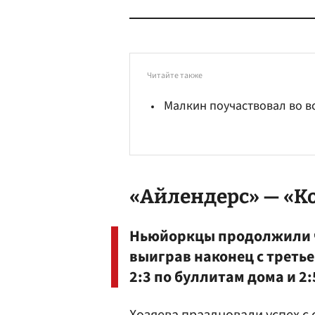
Читайте также
Малкин поучаствовал во вс
«Айлендерс» — «Ко
Ньюйоркцы продолжили ч
выиграв наконец с третье
2:3 по буллитам дома и 2: