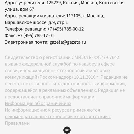
Адрес учредителя: 125239, Россия, Москва, Коптевская
улица, дом 67
Адрес редакции и издателя:
117105
, г.
Москва
,
Варшавское шоссе, д.9, стр.1
Телефон редакции:
+7 (495) 785-00-12
Факс:
+7 (495) 785-17-01
Электронная почта:
gazeta@gazeta.ru
Свидетельство о регистрации СМИ Эл № ФС77-67642
выдано федеральной службой по надзору в сфере
связи, информационных технологий и массовых
коммуникаций (Роскомнадзор) 10.11.2016 г. Редакция не
несет ответственности за достоверность информации,
содержащейся в рекламных объявлениях. Редакция не
предоставляет справочной информации.
Информация об ограничениях
На информационном ресурсе применяются
рекомендательные технологии в соответствии с
Правилами
18+