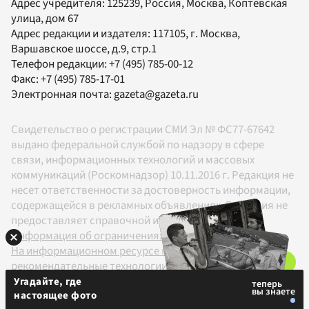
Адрес учредителя: 125239, Россия, Москва, Коптевская
улица, дом 67
Адрес редакции и издателя:
117105
, г.
Москва
,
Варшавское шоссе, д.9, стр.1
Телефон редакции:
+7 (495) 785-00-12
Факс:
+7 (495) 785-17-01
Электронная почта:
gazeta@gazeta.ru
Свидетельство о регистрации СМИ Эл № ФС77-67642
выдано федеральной службой по надзору в сфере
связи, информационных технологий и массовых
коммуникаций (Роскомнадзор) 10.11.2016 г. Редакция не
несет ответственности за достоверность информации,
содержащейся в рекламных объявлениях. Редакция не
предоставляет справочной информации.
Информация об ограничениях
На информационном ресурсе применяются
рекомендательные технологии в соответствии с
Правилами
Угадайте, где
настоящее фото
18+