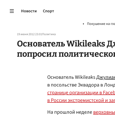
Новости
Спорт
Покушение на гл
19 июня 2012 23:01
Политика
Основатель Wikileaks 
попросил политическо
Основатель Wikileaks
Джулиа
в посольстве Эквадора в Лон
странице организации в Face
в России экстремистской и з
На прошлой неделе
верховны