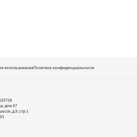
ия использования
Политика конфиденциальности
625728
а, дом 67
ссе, д.9, стр.1
-01