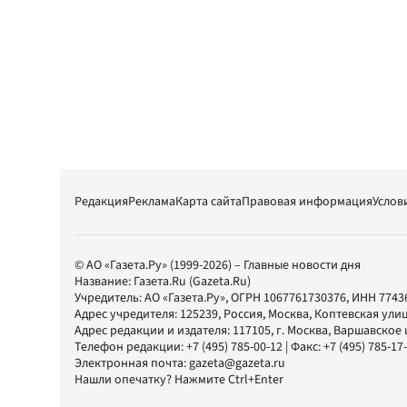
Редакция
Реклама
Карта сайта
Правовая информация
Услов
© АО «Газета.Ру» (1999-2026) – Главные новости дня
Название:
Газета.Ru
(Gazeta.Ru)
Учредитель:
АО «Газета.Ру»
, ОГРН 1067761730376, ИНН 7743
Адрес учредителя: 125239, Россия, Москва, Коптевская улиц
Адрес редакции и издателя:
117105
, г.
Москва
,
Варшавское шо
Телефон редакции:
+7 (495) 785-00-12
| Факс:
+7 (495) 785-17
Электронная почта:
gazeta@gazeta.ru
Нашли опечатку? Нажмите Ctrl+Enter