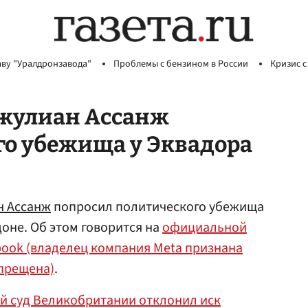
аву "Уралдронзавода"
Проблемы с бензином в России
Кризис с
Джулиан Ассанж
го убежища у Эквадора
н Ассанж
попросил политического убежища
доне. Об этом говорится на
официальной
book (владелец компания Meta признана
апрещена)
.
й суд Великобритании отклонил иск