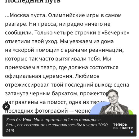
Последний путь
...Москва пуста. Олимпийские игры в самом
разгаре. Ни пресса, ни радио ничего не
сообщили. Только четыре строчки в «Вечерке»
отметили твой уход. Мы уезжаем из дома
на «скорой помощи» с врачами реанимации,
которые так часто вытягивали тебя. Мы
приезжаем в театр, где должна состояться
официальная церемония. Любимов
отрежиссировал твой последний выход: сцена
затянута черным бархатом, прожекторы
направлены на помост, одна из твоих
последних фотографий — черно-белая, где,
скрестив руки на груди, ты серьезно смотришь
Если бы Илон Маск тратил по 1 млн долларов в
день, его состояние не закончилось бы и через 2000
в объектив, — висит, огромная, над сценой.
лет