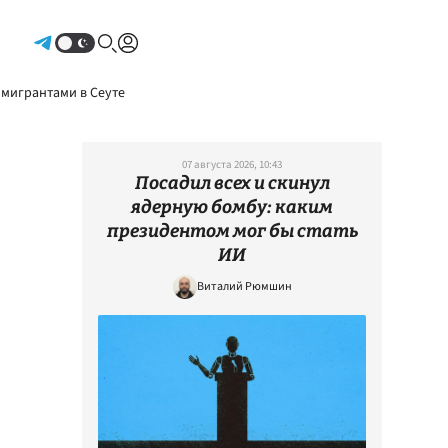
Авторизоваться
 мигрантами в Сеуте
07 августа 2026, 10:43
Посадил всех и скинул
ядерную бомбу: каким
президентом мог бы стать
ИИ
Виталий Рюмшин