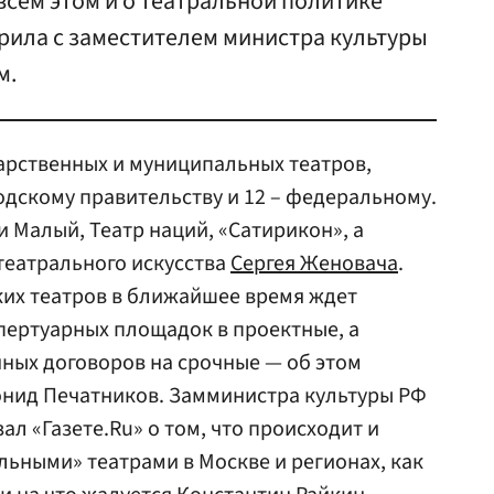
всем этом и о театральной политике
орила с заместителем министра культуры
м.
арственных и муниципальных театров,
одскому правительству и 12 – федеральному.
 Малый, Театр наций, «Сатирикон», а
 театрального искусства
Сергея Женовача
.
ких театров в ближайшее время ждет
пертуарных площадок в проектные, а
чных договоров на срочные — об этом
онид Печатников. Замминистра культуры РФ
л «Газете.Ru» о том, что происходит и
льными» театрами в Москве и регионах, как