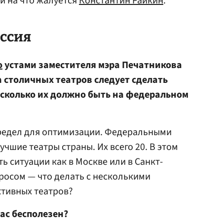
 и на что жалуется
Константин Райкин
.
оссия
о
устами заместителя мэра Печатникова
а столичных театров следует сделать
сколько их должно быть на федеральном
предел для оптимизации. Федеральными
чшие театры страны. Их всего 20. В этом
ь ситуации как в Москве или в Санкт-
просом — что делать с несколькими
тивных театров?
вас бесполезен?