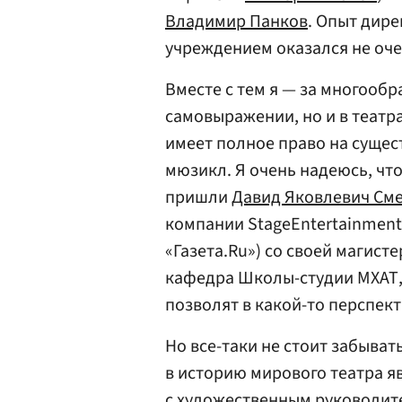
Владимир Панков
. Опыт дир
учреждением оказался не оче
Вместе с тем я — за многооб
самовыражении, но и в теат
имеет полное право на сущес
мюзикл. Я очень надеюсь, чт
пришли
Давид Яковлевич См
компании StageEntertainmen
«Газета.Ru») со своей магис
кафедра Школы-студии МХАТ,
позволят в какой-то перспек
Но все-таки не стоит забыват
в историю мирового театра я
с художественным руководите