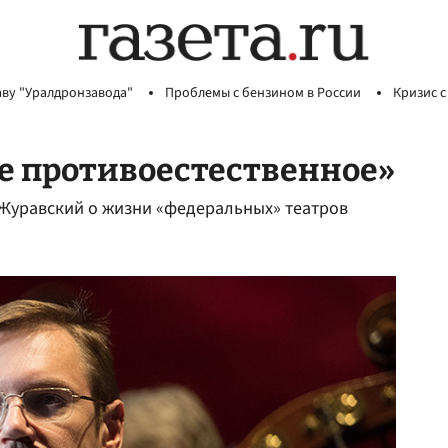
аву "Уралдронзавода"
Проблемы с бензином в России
Кризис с
ие противоестественное»
 Журавский о жизни «федеральных» театров