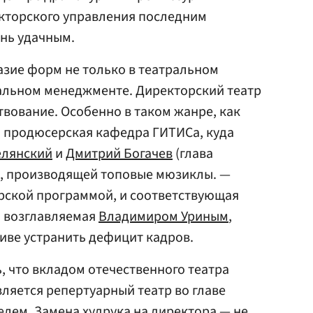
екторского управления последним
нь удачным.
разие форм не только в театральном
ральном менеджменте. Директорский театр
твование. Особенно в таком жанре, как
о продюсерская кафедра ГИТИСа, куда
елянский
и
Дмитрий Богачев
(глава
t, производящей топовые мюзиклы. —
терской программой, и соответствующая
 возглавляемая
Владимиром Уриным
,
тиве устранить дефицит кадров.
ь, что вкладом отечественного театра
вляется репертуарный театр во главе
лем. Замена худрука на директора — не