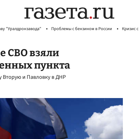
аву "Уралдронзавода"
Проблемы с бензином в России
Кризис с
е СВО взяли
ленных пункта
 Вторую и Павловку в ДНР