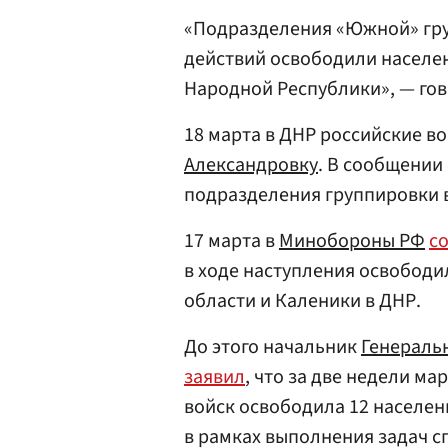
«Подразделения «Южной» гру
действий освободили населе
Народной Республики», — гов
18 марта в ДНР российские в
Александровку
. В сообщении
подразделения группировки в
17 марта в
Минобороны РФ
с
в ходе наступления освободи
области и Каленики в ДНР.
До этого начальник
Генераль
заявил
, что за две недели м
войск освободила 12 населен
в рамках выполнения задач 