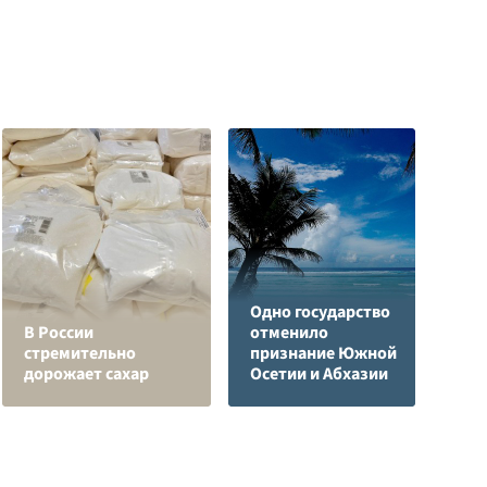
Одно государство
В России
отменило
Я
стремительно
признание Южной
д
дорожает сахар
Осетии и Абхазии
о