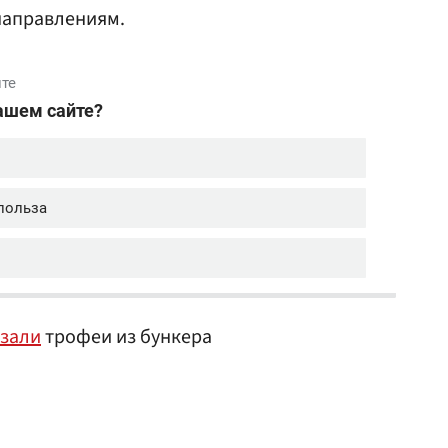
направлениям.
зали
трофеи из бункера
.