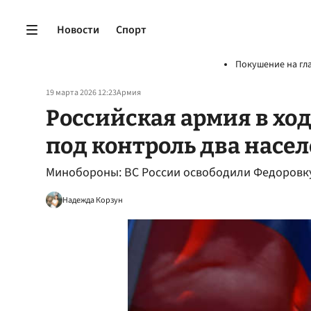
Новости
Спорт
Покушение на гл
19 марта 2026 12:23
Армия
Российская армия в ход
под контроль два насе
Минобороны: ВС России освободили Федоровку
Надежда Корзун