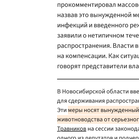
прокомментировал массовое
назвав это вынужденной м
инфекций и введенного реж
заявили о нетипичном тече
распространения. Власти 
на компенсации. Как ситуа
говорят представители вла
В Новосибирской области вв
для сдерживания распростра
Эти
меры носят вынужденный 
животноводства от серьезно
Травников
на сессии законод
одного из депутатов и подче