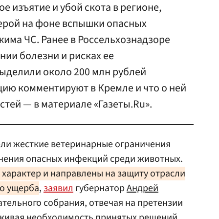
 изъятие и убой скота в регионе,
ерой на фоне вспышки опасных
има ЧС. Ранее в Россельхознадзоре
нии болезни и рисках ее
выделили около 200 млн рублей
цию комментируют в Кремле и что о ней
стей — в материале «Газеты.Ru».
ели жесткие ветеринарные ограничения
нения опасных инфекций среди животных.
характер и направлены на защиту отрасли
го ущерба
,
заявил
губернатор
Андрей
ательного собрания, отвечая на претензии
ркивая необходимость принятых решений.