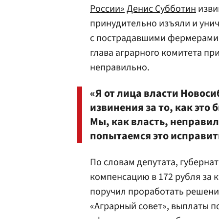
России»
Денис Субботин
изви
принудительно изъяли и уни
с пострадавшими фермерами
глава аграрного комитета пр
неправильно.
«Я от лица власти Новос
извинения за то, как это
Мы, как власть, неправи
попытаемся это исправит
По словам депутата, губерна
компенсацию в 172 рубля за 
поручил проработать решение
«Аграрный совет», выплаты п