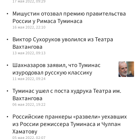
17 мая 2022, 09:29
Мишустин отозвал премию правительства
России у Римаса Туминаса
16 мая 2022, 22:10
Виктор Сухоруков уволился из Театра
Вахтангова
13 мая 2022, 09:13
Шахназаров заявил, что Туминас
изуродовал русскую классику
11 мая 2022, 09:24
Туминас ушел с поста худрука Театра им.
Вахтангова
06 мая 2022, 19:22
Российские пранкеры «развели» уехавших
из России режиссера Туминаса и Чулпан
Хаматову
05 мая 2022, 02:07