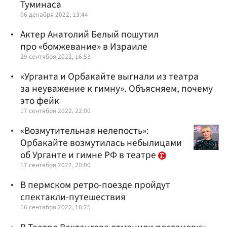
Туминаса
06 декабря 2022, 13:44
Актер Анатолий Белый пошутил
про «бомжевание» в Израиле
29 сентября 2022, 16:53
«Урганта и Орбакайте выгнали из театра
за неуважение к гимну». Объясняем, почему
это фейк
17 сентября 2022, 22:00
«Возмутительная нелепость»:
Орбакайте возмутилась небылицами
об Урганте и гимне РФ в театре
17 сентября 2022, 20:00
В пермском ретро-поезде пройдут
спектакли-путешествия
16 сентября 2022, 16:25