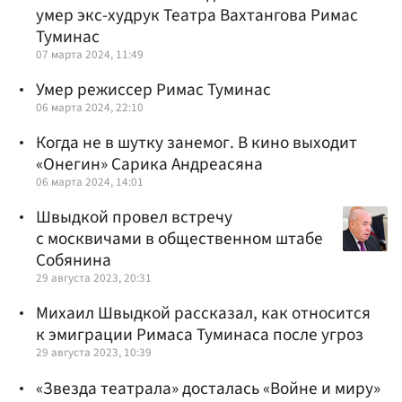
умер экс-худрук Театра Вахтангова Римас
Туминас
07 марта 2024, 11:49
Умер режиссер Римас Туминас
06 марта 2024, 22:10
Когда не в шутку занемог. В кино выходит
«Онегин» Сарика Андреасяна
06 марта 2024, 14:01
Швыдкой провел встречу
с москвичами в общественном штабе
Собянина
29 августа 2023, 20:31
Михаил Швыдкой рассказал, как относится
к эмиграции Римаса Туминаса после угроз
29 августа 2023, 10:39
«Звезда театрала» досталась «Войне и миру»