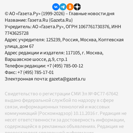
© АО «Газета.Ру» (1999-2026) – Главные новости дня
Название:
Газета.Ru
(Gazeta.Ru)
Учредитель:
АО «Газета.Ру»
, ОГРН 1067761730376, ИНН
7743625728
Адрес учредителя: 125239, Россия, Москва, Коптевская
улица, дом 67
Адрес редакции и издателя:
117105
, г.
Москва
,
Варшавское шоссе, д.9, стр.1
Телефон редакции:
+7 (495) 785-00-12
Факс:
+7 (495) 785-17-01
Электронная почта:
gazeta@gazeta.ru
Свидетельство о регистрации СМИ Эл № ФС77-67642
выдано федеральной службой по надзору в сфере
связи, информационных технологий и массовых
коммуникаций (Роскомнадзор) 10.11.2016 г. Редакция не
несет ответственности за достоверность информации,
содержащейся в рекламных объявлениях. Редакция не