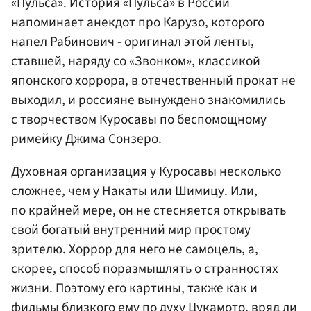
«Пульса». История «Пульса» в России
напоминает анекдот про Карузо, которого
напел Рабинович - оригинал этой ленты,
ставшей, наряду со «Звонком», классикой
японского хоррора, в отечественный прокат не
выходил, и россияне вынуждено знакомились
с творчеством Куросавы по беспомощному
римейку
Джима Сонзеро
.
Духовная организация у Куросавы несколько
сложнее, чем у Накаты или Шимицу. Или,
по крайней мере, он не стесняется открывать
свой богатый внутренний мир простому
зрителю. Хоррор для него не самоцель, а,
скорее, способ поразмышлять о странностях
жизни. Поэтому его картины, также как и
фильмы близкого ему по духу Цукамото, вряд ли