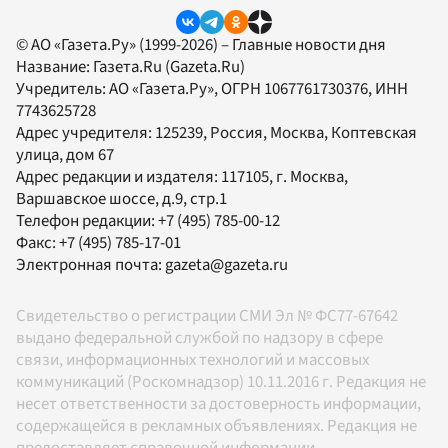
© АО «Газета.Ру» (1999-2026) – Главные новости дня
Название:
Газета.Ru
(Gazeta.Ru)
Учредитель:
АО «Газета.Ру»
, ОГРН 1067761730376, ИНН
7743625728
Адрес учредителя: 125239, Россия, Москва, Коптевская
улица, дом 67
Адрес редакции и издателя:
117105
, г.
Москва
,
Варшавское шоссе, д.9, стр.1
Телефон редакции:
+7 (495) 785-00-12
Факс:
+7 (495) 785-17-01
Электронная почта:
gazeta@gazeta.ru
Свидетельство о регистрации СМИ Эл № ФС77-67642
выдано федеральной службой по надзору в сфере
связи, информационных технологий и массовых
коммуникаций (Роскомнадзор) 10.11.2016 г. Редакция не
несет ответственности за достоверность информации,
содержащейся в рекламных объявлениях. Редакция не
предоставляет справочной информации.