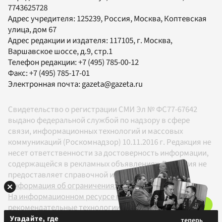
7743625728
Адрес учредителя: 125239, Россия, Москва, Коптевская
улица, дом 67
Адрес редакции и издателя:
117105
, г.
Москва
,
Варшавское шоссе, д.9, стр.1
Телефон редакции:
+7 (495) 785-00-12
Факс:
+7 (495) 785-17-01
Электронная почта:
gazeta@gazeta.ru
Свидетельство о регистрации СМИ Эл № ФС77-67642
выдано федеральной службой по надзору в сфере
связи, информационных технологий и массовых
коммуникаций (Роскомнадзор) 10.11.2016 г. Редакция не
несет ответственности за достоверность информации,
содержащейся в рекламных объявлениях. Редакция не
предоставляет справочной информации.
Информация об ограничениях
На информационном ресурсе применяются
рекомендательные технологии в соответствии с
Правилами
Угадайте, где