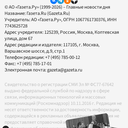
© АО «Газета.Ру» (1999-2026) – Главные новости дня
Название:
Газета.Ru
(Gazeta.Ru)
Учредитель:
АО «Газета.Ру»
, ОГРН 1067761730376, ИНН
7743625728
Адрес учредителя: 125239, Россия, Москва, Коптевская
улица, дом 67
Адрес редакции и издателя:
117105
, г.
Москва
,
Варшавское шоссе, д.9, стр.1
Телефон редакции:
+7 (495) 785-00-12
Факс:
+7 (495) 785-17-01
Электронная почта:
gazeta@gazeta.ru
Свидетельство о регистрации СМИ Эл № ФС77-67642
выдано федеральной службой по надзору в сфере
связи, информационных технологий и массовых
коммуникаций (Роскомнадзор) 10.11.2016 г. Редакция не
несет ответственности за достоверность информации,
содержащейся в рекламных объявлениях. Редакция не
предоставляет справочной информации.