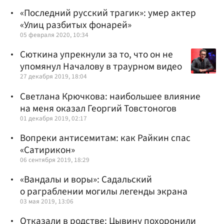
«Последний русский трагик»: умер актер
«Улиц разбитых фонарей»
05 февраля 2020, 10:34
Сюткина упрекнули за то, что он не
упомянул Началову в траурном видео
27 декабря 2019, 18:04
Светлана Крючкова: наибольшее влияние
на меня оказал Георгий Товстоногов
01 декабря 2019, 02:17
Вопреки антисемитам: как Райкин спас
«Сатирикон»
06 сентября 2019, 18:29
«Вандалы и воры»: Садальский
о раграблении могилы легенды экрана
03 мая 2019, 13:06
Отказали в родстве: Цывину похоронили