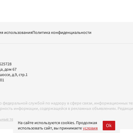
ия использования
Политика конфиденциальности
625728
а, дом 67
ссе, д.9, стр.1
-01
но федеральной службой по надзору в сфере связи, информационных т
товерность информации, содержащейся в рекламных объявлениях. Редак
ные технологии в соответствии с Правилами
На сайте используются cookies. Продолжая
Ok
использовать сайт, вы принимаете
условия