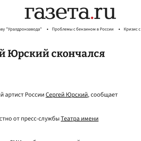
аву "Уралдронзавода"
Проблемы с бензином в России
Кризис с
ей Юрский скончался
й артист России
Сергей Юрский
, сообщает
естно от пресс-службы
Театра имени