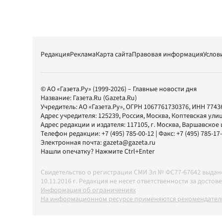
Редакция
Реклама
Карта сайта
Правовая информация
Услов
© АО «Газета.Ру» (1999-2026) – Главные новости дня
Название:
Газета.Ru
(Gazeta.Ru)
Учредитель:
АО «Газета.Ру»
, ОГРН 1067761730376, ИНН 7743
Адрес учредителя: 125239, Россия, Москва, Коптевская улиц
Адрес редакции и издателя:
117105
, г.
Москва
,
Варшавское шо
Телефон редакции:
+7 (495) 785-00-12
| Факс:
+7 (495) 785-17
Электронная почта:
gazeta@gazeta.ru
Нашли опечатку? Нажмите Ctrl+Enter
Свидетельство о регистрации СМИ Эл № ФС77-67642 выда
10.11.2016 г. Редакция не несет ответственности за дос
Информация об ограничениях
На информационном ресурсе применяются рекомендатель