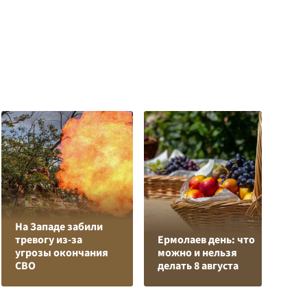
На Западе забили
Л
тревогу из-за
Ермолаев день: что
з
угрозы окончания
можно и нельзя
в
СВО
делать 8 августа
р