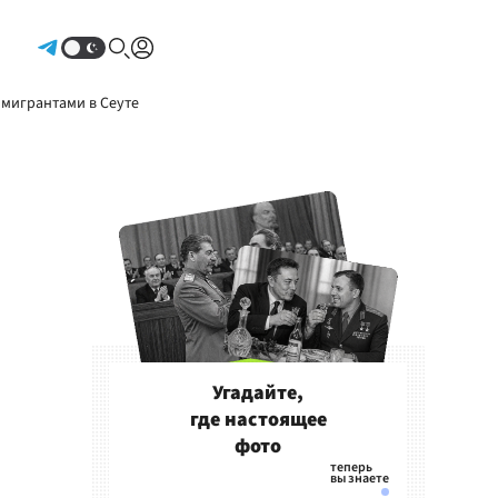
Авторизоваться
 мигрантами в Сеуте
Угадайте,
где настоящее
фото