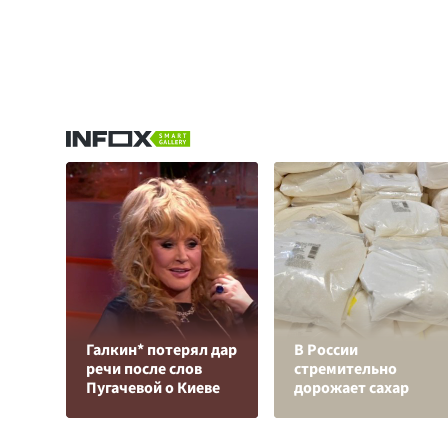
Галкин* потерял дар
В России
речи после слов
стремительно
Пугачевой о Киеве
дорожает сахар