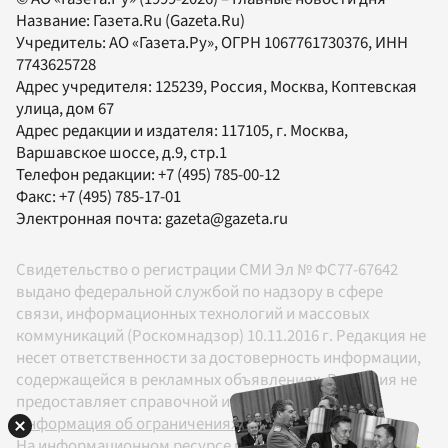
Название:
Газета.Ru
(Gazeta.Ru)
Учредитель:
АО «Газета.Ру»
, ОГРН 1067761730376, ИНН
7743625728
Адрес учредителя: 125239, Россия, Москва, Коптевская
улица, дом 67
Адрес редакции и издателя:
117105
, г.
Москва
,
Варшавское шоссе, д.9, стр.1
Телефон редакции:
+7 (495) 785-00-12
Факс:
+7 (495) 785-17-01
Электронная почта:
gazeta@gazeta.ru
Свидетельство о регистрации СМИ Эл № ФС77-67642
выдано федеральной службой по надзору в сфере
связи, информационных технологий и массовых
коммуникаций (Роскомнадзор) 10.11.2016 г. Редакция не
несет ответственности за достоверность информации,
содержащейся в рекламных объявлениях. Редакция не
предоставляет справочной информации.
Информация об ограничениях
На информационном ресурсе применяются