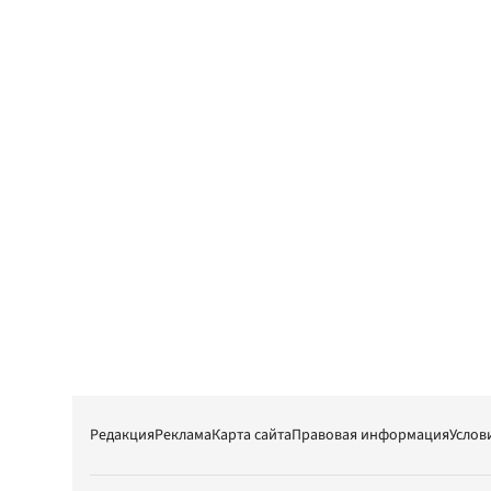
Редакция
Реклама
Карта сайта
Правовая информация
Услов