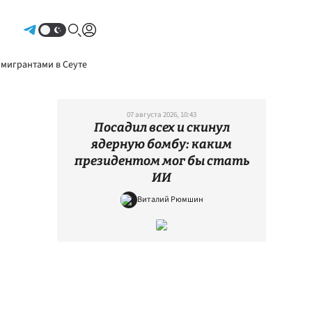
Авторизоваться
 мигрантами в Сеуте
07 августа 2026, 10:43
Посадил всех и скинул
ядерную бомбу: каким
президентом мог бы стать
ИИ
Виталий Рюмшин