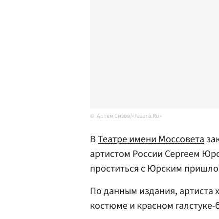
Артем Сизов/«Газета.Ru»
В
Театре имени Моссовета
за
артистом России Сергеем Юр
проститься с Юрским пришло 
По данным издания, артиста 
костюме и красном галстуке-