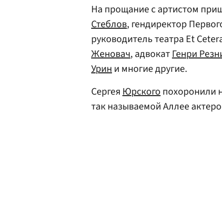
На прощание с артистом пр
Стеблов
, гендиректор Перво
руководитель театра Et Ceter
Женовач
, адвокат
Генри Резн
Урин
и многие другие.
Сергея
Юрского
похоронили н
так называемой Аллее актеро