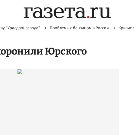
аву "Уралдронзавода"
Проблемы с бензином в России
Кризис с
хоронили Юрского