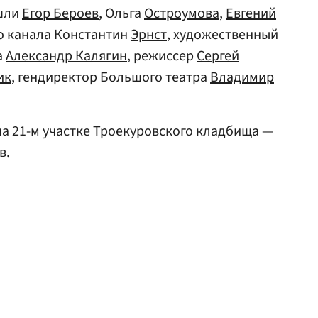
ишли
Егор Бероев
, Ольга
Остроумова
,
Евгений
го канала Константин
Эрнст
, художественный
a
Александр Калягин
, режиссер
Сергей
ик
, гендиректор Большого театра
Владимир
а 21-м участке Троекуровского кладбища —
в.