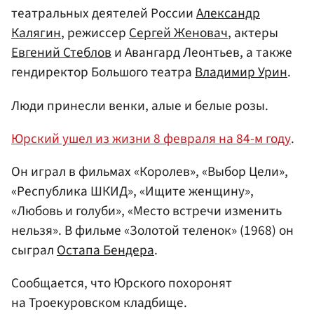
театральных деятелей России
Александр
Калягин
, режиссер
Сергей Женовач
, актеры
Евгений Стеблов
и Авангард Леонтьев, а также
гендиректор Большого театра
Владимир Урин
.
Люди принесли венки, алые и белые розы.
Юрский ушел из жизни 8 февраля на 84-м году
.
Он играл в фильмах «Королев», «Выбор Цели»,
«Республика ШКИД», «Ищите женщину»,
«Любовь и голуби», «Место встречи изменить
нельзя». В фильме «Золотой теленок» (1968) он
сыграл
Остапа Бендера
.
Сообщается, что Юрского похоронят
на Троекуровском кладбище.