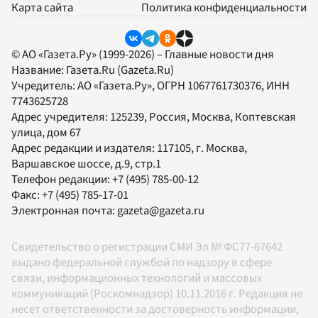
Карта сайта
Политика конфиденциальности
© АО «Газета.Ру» (1999-2026) – Главные новости дня
Название:
Газета.Ru
(Gazeta.Ru)
Учредитель:
АО «Газета.Ру»
, ОГРН 1067761730376, ИНН
7743625728
Адрес учредителя: 125239, Россия, Москва, Коптевская
улица, дом 67
Адрес редакции и издателя:
117105
, г.
Москва
,
Варшавское шоссе, д.9, стр.1
Телефон редакции:
+7 (495) 785-00-12
Факс:
+7 (495) 785-17-01
Электронная почта:
gazeta@gazeta.ru
Свидетельство о регистрации СМИ Эл № ФС77-67642
выдано федеральной службой по надзору в сфере
связи, информационных технологий и массовых
коммуникаций (Роскомнадзор) 10.11.2016 г. Редакция не
несет ответственности за достоверность информации,