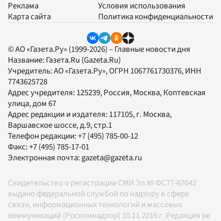
Реклама
Условия использования
Карта сайта
Политика конфиденциальности
© АО «Газета.Ру» (1999-2026) – Главные новости дня
Название:
Газета.Ru
(Gazeta.Ru)
Учредитель:
АО «Газета.Ру»
, ОГРН 1067761730376, ИНН
7743625728
Адрес учредителя: 125239, Россия, Москва, Коптевская
улица, дом 67
Адрес редакции и издателя:
117105
, г.
Москва
,
Варшавское шоссе, д.9, стр.1
Телефон редакции:
+7 (495) 785-00-12
Факс:
+7 (495) 785-17-01
Электронная почта:
gazeta@gazeta.ru
Свидетельство о регистрации СМИ Эл № ФС77-67642
выдано федеральной службой по надзору в сфере
связи, информационных технологий и массовых
коммуникаций (Роскомнадзор) 10.11.2016 г. Редакция не