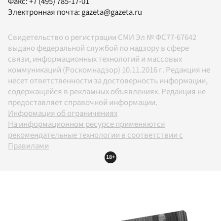
Факс:
+7 (495) 785-17-01
Электронная почта:
gazeta@gazeta.ru
Свидетельство о регистрации СМИ Эл № ФС77-67642
выдано федеральной службой по надзору в сфере
связи, информационных технологий и массовых
коммуникаций (Роскомнадзор) 10.11.2016 г. Редакция не
несет ответственности за достоверность информации,
содержащейся в рекламных объявлениях. Редакция не
предоставляет справочной информации.
Информация об ограничениях
На информационном ресурсе применяются
рекомендательные технологии в соответствии с
Правилами
18+