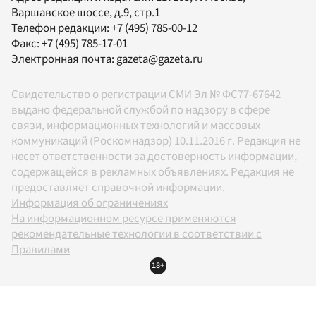
Варшавское шоссе, д.9, стр.1
Телефон редакции:
+7 (495) 785-00-12
Факс:
+7 (495) 785-17-01
Электронная почта:
gazeta@gazeta.ru
Свидетельство о регистрации СМИ Эл № ФС77-67642
выдано федеральной службой по надзору в сфере
связи, информационных технологий и массовых
коммуникаций (Роскомнадзор) 10.11.2016 г. Редакция не
несет ответственности за достоверность информации,
содержащейся в рекламных объявлениях. Редакция не
предоставляет справочной информации.
Информация об ограничениях
На информационном ресурсе применяются
рекомендательные технологии в соответствии с
Правилами
18+