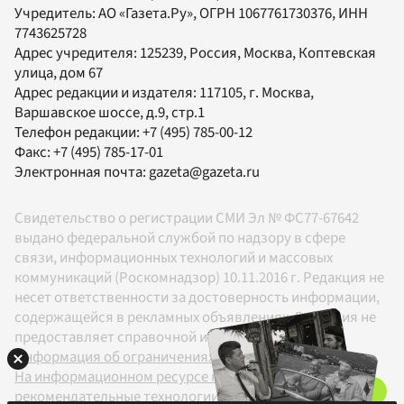
Учредитель:
АО «Газета.Ру»
, ОГРН 1067761730376, ИНН
7743625728
Адрес учредителя: 125239, Россия, Москва, Коптевская
улица, дом 67
Адрес редакции и издателя:
117105
, г.
Москва
,
Варшавское шоссе, д.9, стр.1
Телефон редакции:
+7 (495) 785-00-12
Факс:
+7 (495) 785-17-01
Электронная почта:
gazeta@gazeta.ru
Свидетельство о регистрации СМИ Эл № ФС77-67642
выдано федеральной службой по надзору в сфере
связи, информационных технологий и массовых
коммуникаций (Роскомнадзор) 10.11.2016 г. Редакция не
несет ответственности за достоверность информации,
содержащейся в рекламных объявлениях. Редакция не
предоставляет справочной информации.
Информация об ограничениях
На информационном ресурсе применяются
рекомендательные технологии в соответствии с