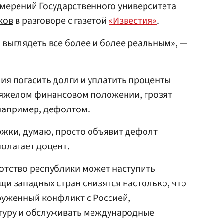
змерений Государственного университета
ков
в разговоре с газетой
«Известия»
.
 выглядеть все более и более реальным», —
ния погасить долги и уплатить проценты
 тяжелом финансовом положении, грозят
например, дефолтом.
ржки, думаю, просто объявит дефолт
олагает доцент.
ротство республики может наступить
щи западных стран снизятся настолько, что
руженный конфликт с Россией,
туру и обслуживать международные