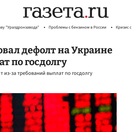
аву "Уралдронзавода"
Проблемы с бензином в России
Кризис с
вал дефолт на Украине
ат по госдолгу
т из-за требований выплат по госдолгу