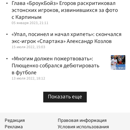
Глава «БроукБойз» Егоров раскритиковал
эстонских игроков, извинившихся за фото
с Карпиным
05 января 2023, 21:11
«Упал, посинел и начал хрипеть»: скончался
экс-игрок «Спартака» Александр Козлов
15 июля 2022, 15:03
«Многим должен пожертвовать»:
Плющенко собрался дебютировать
в футболе
13 июля 2022, 18:12
Показать еще
Редакция
Правовая информация
Реклама
Условия использования