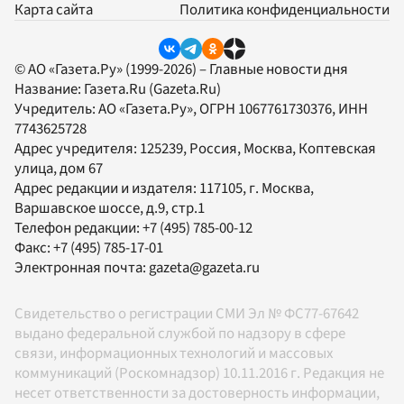
Карта сайта
Политика конфиденциальности
© АО «Газета.Ру» (1999-2026) – Главные новости дня
Название:
Газета.Ru
(Gazeta.Ru)
Учредитель:
АО «Газета.Ру»
, ОГРН 1067761730376, ИНН
7743625728
Адрес учредителя: 125239, Россия, Москва, Коптевская
улица, дом 67
Адрес редакции и издателя:
117105
, г.
Москва
,
Варшавское шоссе, д.9, стр.1
Телефон редакции:
+7 (495) 785-00-12
Факс:
+7 (495) 785-17-01
Электронная почта:
gazeta@gazeta.ru
Свидетельство о регистрации СМИ Эл № ФС77-67642
выдано федеральной службой по надзору в сфере
связи, информационных технологий и массовых
коммуникаций (Роскомнадзор) 10.11.2016 г. Редакция не
несет ответственности за достоверность информации,