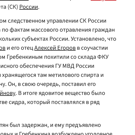
та (СК)
России
.
ном следственном управлении СК России
 по фактам массового отравления граждан
ольких субъектах России. Установлено, что
ов
и его отец
Алексей Егоров
в соучастии
м Гребенкиным похитили со склада ФКУ
висного обеспечения ГУ МВД России
н хранящегося там метилового спирта и
у. Он, в свою очередь, поставил его
ейнову
. В итоге ядовитое вещество было
ве сидра, который поставлялся в ряд
тян был задержан, и ему предъявлено
ровых и Гребенкина возбуждено уголовное