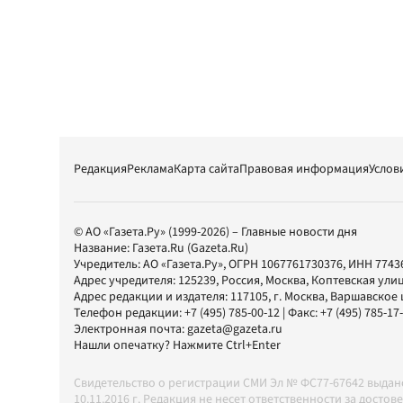
Редакция
Реклама
Карта сайта
Правовая информация
Услов
© АО «Газета.Ру» (1999-2026) – Главные новости дня
Название:
Газета.Ru
(Gazeta.Ru)
Учредитель:
АО «Газета.Ру»
, ОГРН 1067761730376, ИНН 7743
Адрес учредителя: 125239, Россия, Москва, Коптевская улиц
Адрес редакции и издателя:
117105
, г.
Москва
,
Варшавское шо
Телефон редакции:
+7 (495) 785-00-12
| Факс:
+7 (495) 785-17
Электронная почта:
gazeta@gazeta.ru
Нашли опечатку? Нажмите Ctrl+Enter
Свидетельство о регистрации СМИ Эл № ФС77-67642 выда
10.11.2016 г. Редакция не несет ответственности за дос