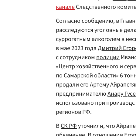
канале
Следственного комите
Согласно сообщению, в Глав
расследуются уголовные дела
суррогатным алкоголем в неск
в мае 2023 года
Дмитрий Егор
с сотрудником
полиции
Ивано
«Центр хозяйственного и сер
по Самарской области» 6 тон
продали его Артему Айрапетян
предпринимателю
Анару Гус
использовано при производст
регионов РФ.
В
СК РФ
уточнили, что Айрапе
обвинение. В отношении Его