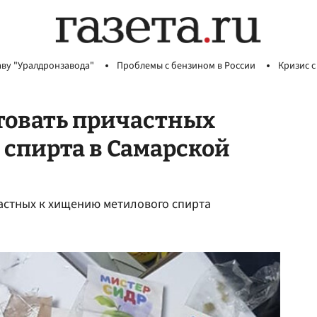
аву "Уралдронзавода"
Проблемы с бензином в России
Кризис с
товать причастных
спирта в Самарской
частных к хищению метилового спирта