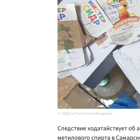
МВД по Республике Мордовия
Следствие ходатайствует об 
метилового спирта в
Самарск