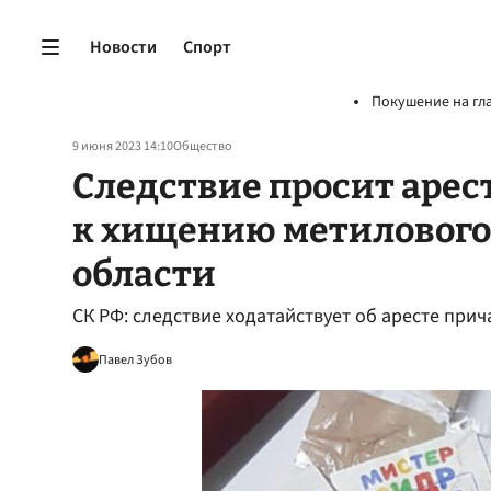
Новости
Спорт
Покушение на гл
9 июня 2023 14:10
Общество
Следствие просит арес
к хищению метилового 
области
СК РФ: следствие ходатайствует об аресте при
Павел Зубов