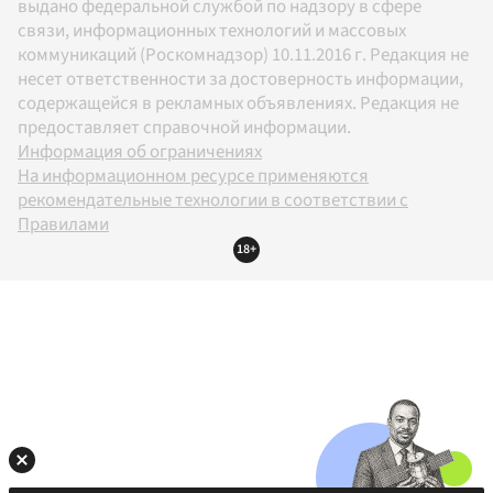
выдано федеральной службой по надзору в сфере
связи, информационных технологий и массовых
коммуникаций (Роскомнадзор) 10.11.2016 г. Редакция не
несет ответственности за достоверность информации,
содержащейся в рекламных объявлениях. Редакция не
предоставляет справочной информации.
Информация об ограничениях
На информационном ресурсе применяются
рекомендательные технологии в соответствии с
Правилами
18+