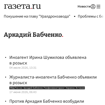
Новости
Авторизоваться
Покушение на главу "Уралдронзавода"
Проблемы с бен
Аркадий Бабченко
Иноагент Ирина Шумилова объявлена
в розыск
04 июля 2026, 13:31
Журналиста-иноагента Бабченко объявили
в розыск
МВД России
Аркадий Бабченко
Росфинмониторинг
Украина
Эстония
17 июня 2026, 06:43
Против Аркадия Бабченко возбудили