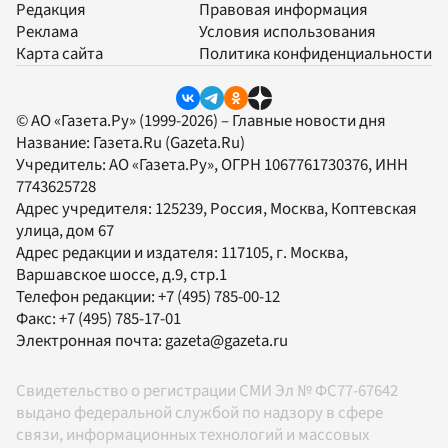
Редакция
Правовая информация
Реклама
Условия использования
Карта сайта
Политика конфиденциальности
© АО «Газета.Ру» (1999-2026) – Главные новости дня
Название:
Газета.Ru
(Gazeta.Ru)
Учредитель:
АО «Газета.Ру»
, ОГРН 1067761730376, ИНН
7743625728
Адрес учредителя: 125239, Россия, Москва, Коптевская
улица, дом 67
Адрес редакции и издателя:
117105
, г.
Москва
,
Варшавское шоссе, д.9, стр.1
Телефон редакции:
+7 (495) 785-00-12
Факс:
+7 (495) 785-17-01
Электронная почта:
gazeta@gazeta.ru
Свидетельство о регистрации СМИ Эл № ФС77-67642
выдано федеральной службой по надзору в сфере
связи, информационных технологий и массовых