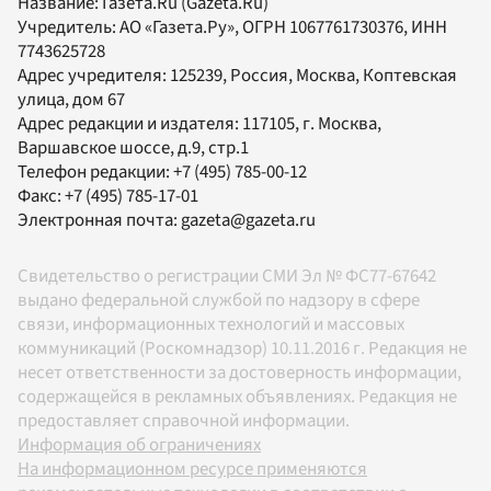
Название:
Газета.Ru
(Gazeta.Ru)
Учредитель:
АО «Газета.Ру»
, ОГРН 1067761730376, ИНН
7743625728
Адрес учредителя: 125239, Россия, Москва, Коптевская
улица, дом 67
Адрес редакции и издателя:
117105
, г.
Москва
,
Варшавское шоссе, д.9, стр.1
Телефон редакции:
+7 (495) 785-00-12
Факс:
+7 (495) 785-17-01
Электронная почта:
gazeta@gazeta.ru
Свидетельство о регистрации СМИ Эл № ФС77-67642
выдано федеральной службой по надзору в сфере
связи, информационных технологий и массовых
коммуникаций (Роскомнадзор) 10.11.2016 г. Редакция не
несет ответственности за достоверность информации,
содержащейся в рекламных объявлениях. Редакция не
предоставляет справочной информации.
Информация об ограничениях
На информационном ресурсе применяются