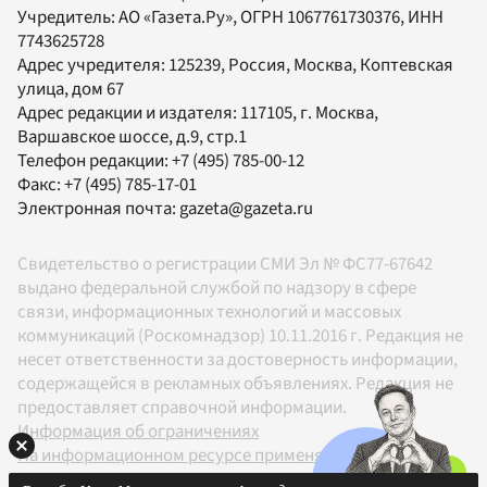
Учредитель:
АО «Газета.Ру»
, ОГРН 1067761730376, ИНН
7743625728
Адрес учредителя: 125239, Россия, Москва, Коптевская
улица, дом 67
Адрес редакции и издателя:
117105
, г.
Москва
,
Варшавское шоссе, д.9, стр.1
Телефон редакции:
+7 (495) 785-00-12
Факс:
+7 (495) 785-17-01
Электронная почта:
gazeta@gazeta.ru
Свидетельство о регистрации СМИ Эл № ФС77-67642
выдано федеральной службой по надзору в сфере
связи, информационных технологий и массовых
коммуникаций (Роскомнадзор) 10.11.2016 г. Редакция не
несет ответственности за достоверность информации,
содержащейся в рекламных объявлениях. Редакция не
предоставляет справочной информации.
Информация об ограничениях
На информационном ресурсе применяются
рекомендательные технологии в соответствии с