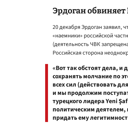
Эрдоган обвиняет
20 декабря Эрдоган заявил, ч
«наемники» российской част
(деятельность ЧВК запрещена
Российская сторона неоднок
«Вот так обстоят дела, и
сохранять молчание по эт
всех сил (действовать дл
и мы продолжим поступат
турецкого лидера Yeni Şa
политическим деятелем, п
придать ему легитимност