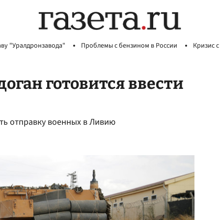
аву "Уралдронзавода"
Проблемы с бензином в России
Кризис с
оган готовится ввести
ть отправку военных в Ливию