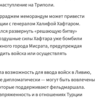
 наступление на Триполи.
арраджем меморандум может привести
ции с генералом Халифой Хафтаром.
ился развернуть «решающую битву»
воздушные силы Хафтара уже бомбили
жного города Мисрата, предупреждая
одить войска или осуществлять
ыла возможность для ввода войск в Ливию,
ре дипломатически — могут быть вовлечены
, которые поддерживают фельдмаршала.
апряженность и в отношениях Турции