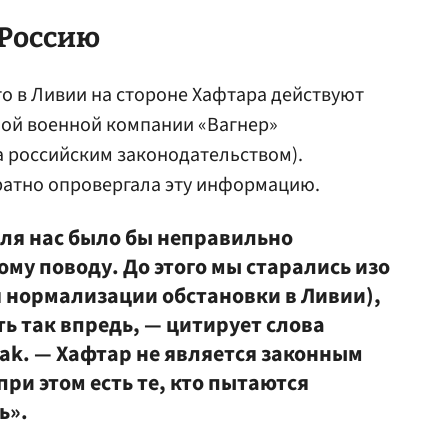
 Россию
то в Ливии на стороне Хафтара действуют
ной военной компании «Вагнер»
 российским законодательством).
ратно опровергала эту информацию.
 для нас было бы неправильно
ому поводу. До этого мы старались изо
я нормализации обстановки в Ливии),
ь так впредь, — цитирует слова
fak. — Хафтар не является законным
ри этом есть те, кто пытаются
ь».