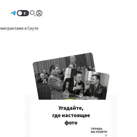
Авторизоваться
 мигрантами в Сеуте
Угадайте,
где настоящее
фото