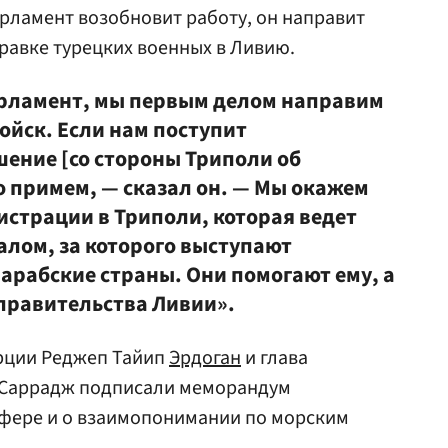
парламент возобновит работу, он направит
равке турецких военных в Ливию.
арламент, мы первым делом направим
войск. Если нам поступит
ение [со стороны Триполи об
го примем, — сказал он. — Мы окажем
страции в Триполи, которая ведет
алом, за которого выступают
арабские страны. Они помогают ему, а
 правительства Ливии».
урции Реджеп Тайип
Эрдоган
и глава
Саррадж подписали меморандум
сфере и о взаимопонимании по морским