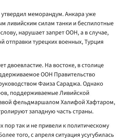
утвердил меморандум. Анкара уже
ым ливийским силам танки и беспилотные
слову, нарушает запрет ООН, а в случае,
ой отправки турецких военных, Турция
т двоевластие. На востоке, в столице
оддерживаемое ООН Правительство
 руководством Фаиза Сараджа. Однако
ров, поддерживаемые Ливийской
лавой фельдмаршалом Халифой Хафтаром,
нтролируют западную часть страны.
х пор так и не привели к политическому
олее того, с апреля ситуация усугубилась