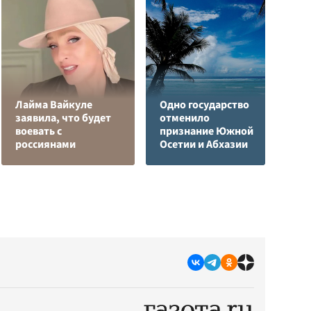
Лайма Вайкуле
Одно государство
Р
заявила, что будет
отменило
н
воевать с
признание Южной
п
россиянами
Осетии и Абхазии
К