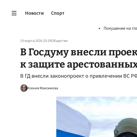
Новости
Спорт
Покушение на гл
19 марта 2026 20:29
Общество
В Госдуму внесли прое
к защите арестованных
В ГД внесли законопроект о привлечении ВС Р
Ксения Максимова