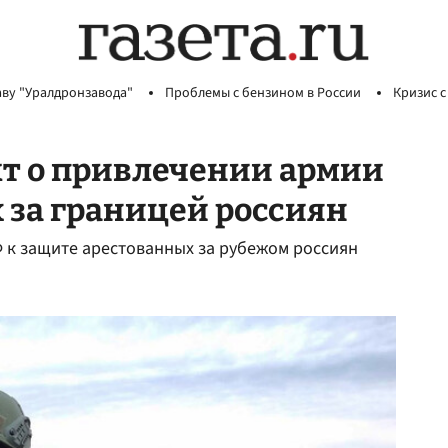
аву "Уралдронзавода"
Проблемы с бензином в России
Кризис с
кт о привлечении армии
 за границей россиян
Ф к защите арестованных за рубежом россиян