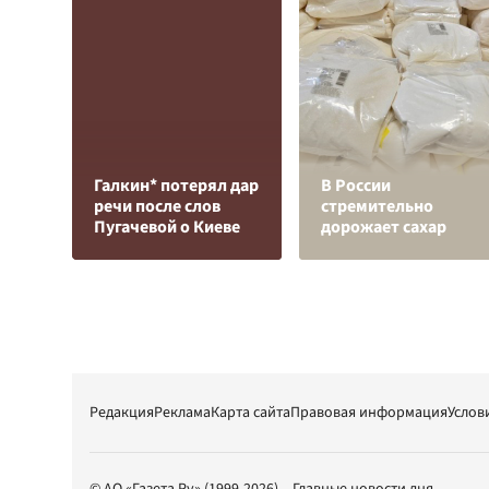
Галкин* потерял дар
В России
речи после слов
стремительно
Пугачевой о Киеве
дорожает сахар
Редакция
Реклама
Карта сайта
Правовая информация
Услов