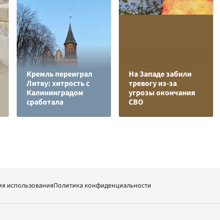
Кремль переиграл
На Западе забили
Литву: хитрость с
тревогу из-за
Калининградом
угрозы окончания
сработала
СВО
ия использования
Политика конфиденциальности