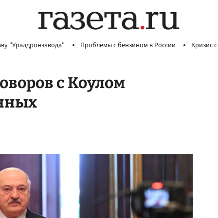
аву "Уралдронзавода"
Проблемы с бензином в России
Кризис с
оворов с Коулом
нных