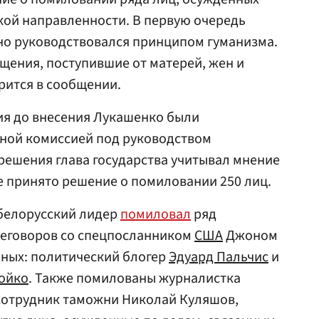
кой направленности. В первую очередь
но руководствовался принципом гуманизма.
ащения, поступившие от матерей, жен и
рится в сообщении.
ия до внесения Лукашенко были
ной комиссией под руководством
решения глава государства учитывал мнение
ге принято решение о помиловании 250 лиц.
 белорусский лидер
помиловал
ряд
еговоров со спецпосланником
США
Джоном
нных: политический блогер
Эдуард Пальчис
и
ойко
. Также помилованы журналистка
сотрудник таможни Николай Куляшов,