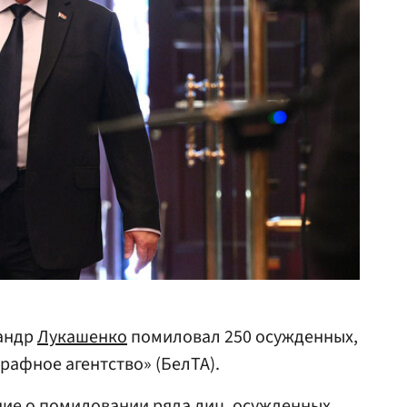
андр
Лукашенко
помиловал 250 осужденных,
рафное агентство» (БелТА).
ие о помиловании ряда лиц, осужденных