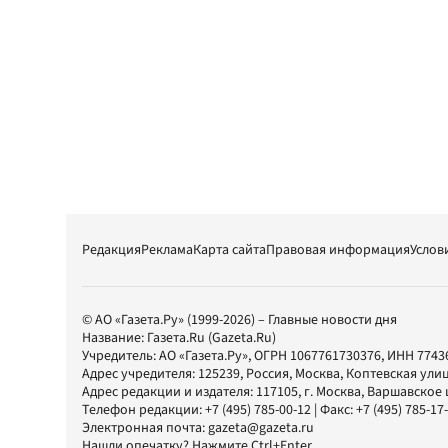
Редакция
Реклама
Карта сайта
Правовая информация
Услов
© АО «Газета.Ру» (1999-2026) – Главные новости дня
Название:
Газета.Ru
(Gazeta.Ru)
Учредитель:
АО «Газета.Ру»
, ОГРН 1067761730376, ИНН 7743
Адрес учредителя: 125239, Россия, Москва, Коптевская улиц
Адрес редакции и издателя:
117105
, г.
Москва
,
Варшавское шо
Телефон редакции:
+7 (495) 785-00-12
| Факс:
+7 (495) 785-17
Электронная почта:
gazeta@gazeta.ru
Нашли опечатку? Нажмите Ctrl+Enter