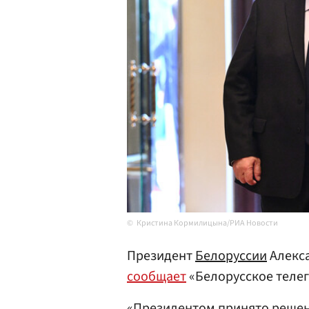
Кристина Кормилицына/РИА Новости
Президент
Белоруссии
Алекс
сообщает
«Белорусское телег
«Президентом принято решен