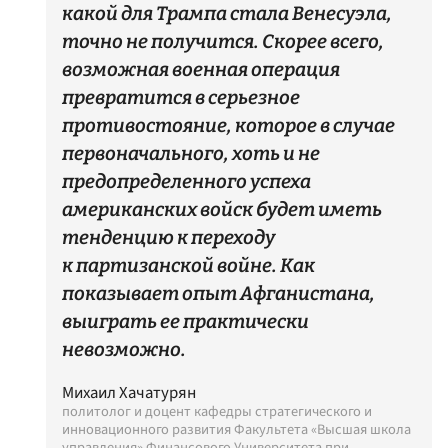
какой для Трампа стала Венесуэла,
точно не получится. Скорее всего,
возможная военная операция
превратится в серьезное
противостояние, которое в случае
первоначального, хоть и не
предопределенного успеха
американских войск будет иметь
тенденцию к переходу
к партизанской войне. Как
показывает опыт Афганистана,
выиграть ее практически
невозможно.
Михаил Хачатурян
политолог и доцент кафедры стратегического и
инновационного развития Факультета «Высшая школа
управления» Финансового Университета при