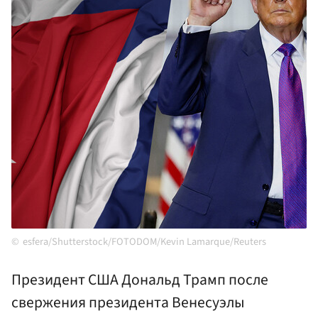
esfera/Shutterstock/FOTODOM/Kevin Lamarque/Reuters
Президент США Дональд Трамп после
свержения президента Венесуэлы