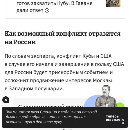
готов захватить Кубу. В Гаване
дали ответ
Как возможный конфликт отразится
на России
По словам эксперта, конфликт Кубы и США
в случае его начала и завершения в пользу США
для России будет прискорбным событием и
осложнит продвижение интересов Москвы
в Западном полушарии.
С экономической точки зрения
Знаменитая поза Сталина с ладонью за пазухой
данный конфликт создаст лишь
была не ради образа — так он маскировал
искалеченную в детстве руку
дополнительные сложности