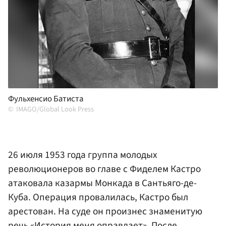
Фульхенсио Батиста
IMAGO/Global Look Press
26 июля 1953 года группа молодых
революционеров во главе с Фиделем Кастро
атаковала казармы Монкада в Сантьяго-де-
Куба. Операция провалилась, Кастро был
арестован. На суде он произнес знаменитую
речь «История меня оправдает». После