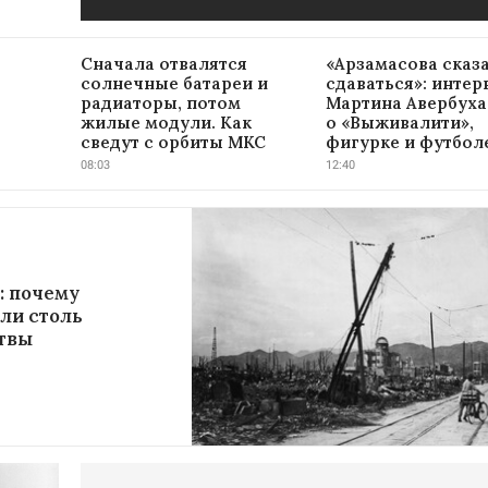
Сначала отвалятся
«Арзамасова сказ
солнечные батареи и
сдаваться»: инте
радиаторы, потом
Мартина Авербуха
жилые модули. Как
о «Выживалити»,
сведут с орбиты МКС
фигурке и футбол
08:03
12:40
: почему
ли столь
твы