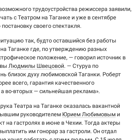
возможного трудоустройства режиссера заявили,
чать с Театром на Таганке и уже в сентябре
 постановку своего спектакля.
ситуацию так, будто оставшийся без работы
 на Таганке где, по утверждению разных
строфическое положение, — говорил источник в
квы
Людмилы Швецовой
. — Стуруа по
нь близок духу любимовской Таганки. Роберт
корее всего, гарантия качественного
 а во-вторых — сильнейшая реклама».
рука Театра на Таганке оказалась вакантной
о бывшим руководителем
Юрием Любимовым
и
т на гастролях в июне в Чехии. Тогда актеры
ыплатить им гонорар за гастроли. Он отдал
 не хочет работать с этими людьми. С 15 июля