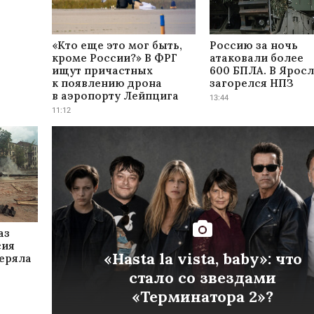
«Кто еще это мог быть,
Россию за ночь
кроме России?» В ФРГ
атаковали более
ищут причастных
600 БПЛА. В Ярос
к появлению дрона
загорелся НПЗ
в аэропорту Лейпцига
13:44
11:12
аз
сия
«Hasta la vista, baby»: что
теряла
стало со звездами
«Терминатора 2»?