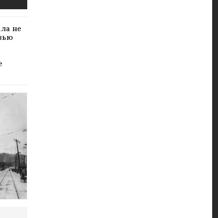
ала не
рвью
е