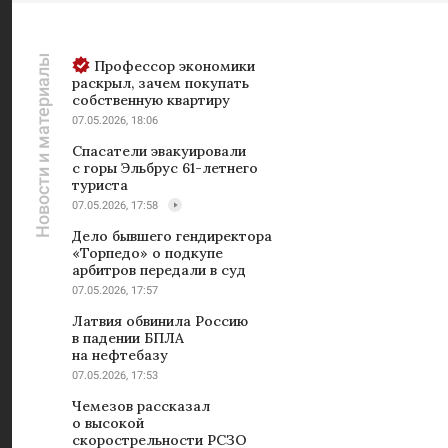
Новости и материалы
Профессор экономики
раскрыл, зачем покупать
собственную квартиру
07.05.2026, 18:06
Спасатели эвакуировали
с горы Эльбрус 61-летнего
туриста
07.05.2026, 17:58
Дело бывшего гендиректора
«Торпедо» о подкупе
арбитров передали в суд
07.05.2026, 17:57
Латвия обвинила Россию
в падении БПЛА
на нефтебазу
07.05.2026, 17:53
Чемезов рассказал
о высокой
скорострельности РСЗО