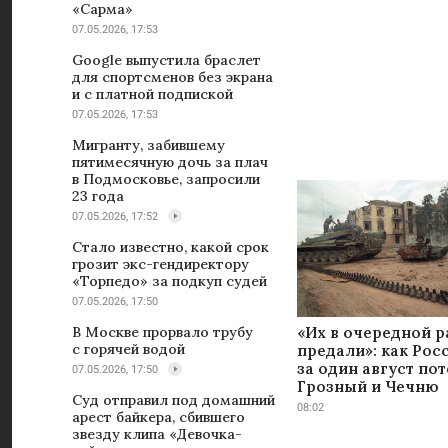
«Сарма»
07.05.2026, 17:53
Google выпустила браслет
для спортсменов без экрана
и с платной подпиской
07.05.2026, 17:53
Мигранту, забившему
пятимесячную дочь за плач
в Подмосковье, запросили
23 года
07.05.2026, 17:52
Стало известно, какой срок
грозит экс-гендиректору
«Торпедо» за подкуп судей
07.05.2026, 17:50
«Их в очередной р
В Москве прорвало трубу
с горячей водой
предали»: как Рос
за один август по
07.05.2026, 17:50
Грозный и Чечню
Суд отправил под домашний
08:02
арест байкера, сбившего
звезду клипа «Девочка-