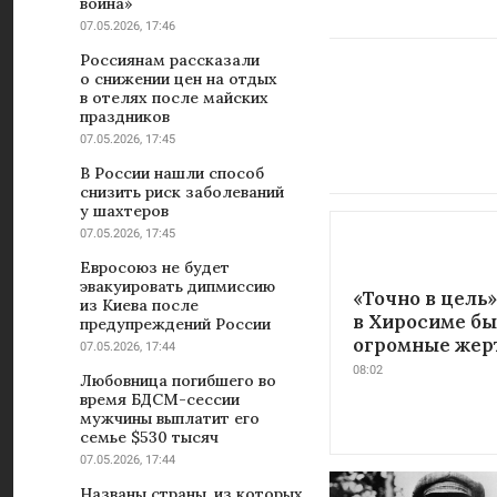
война»
07.05.2026, 17:46
Россиянам рассказали
о снижении цен на отдых
в отелях после майских
праздников
07.05.2026, 17:45
В России нашли способ
снизить риск заболеваний
у шахтеров
07.05.2026, 17:45
Евросоюз не будет
эвакуировать дипмиссию
«Точно в цель»
из Киева после
в Хиросиме бы
предупреждений России
огромные жер
07.05.2026, 17:44
08:02
Любовница погибшего во
время БДСМ-сессии
мужчины выплатит его
семье $530 тысяч
07.05.2026, 17:44
Названы страны, из которых