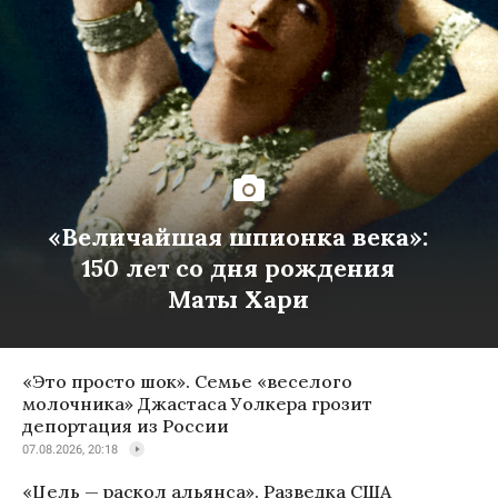
«Величайшая шпионка века»:
150 лет со дня рождения
Маты Хари
«Это просто шок». Семье «веселого
молочника» Джастаса Уолкера грозит
депортация из России
07.08.2026, 20:18
«Цель — раскол альянса». Разведка США