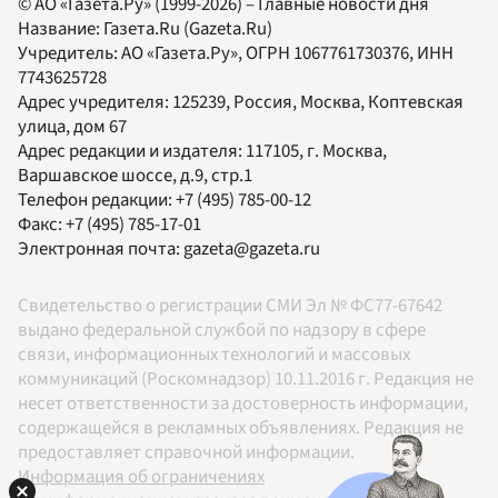
© АО «Газета.Ру» (1999-2026) – Главные новости дня
Название:
Газета.Ru
(Gazeta.Ru)
Учредитель:
АО «Газета.Ру»
, ОГРН 1067761730376, ИНН
7743625728
Адрес учредителя: 125239, Россия, Москва, Коптевская
улица, дом 67
Адрес редакции и издателя:
117105
, г.
Москва
,
Варшавское шоссе, д.9, стр.1
Телефон редакции:
+7 (495) 785-00-12
Факс:
+7 (495) 785-17-01
Электронная почта:
gazeta@gazeta.ru
Свидетельство о регистрации СМИ Эл № ФС77-67642
выдано федеральной службой по надзору в сфере
связи, информационных технологий и массовых
коммуникаций (Роскомнадзор) 10.11.2016 г. Редакция не
несет ответственности за достоверность информации,
содержащейся в рекламных объявлениях. Редакция не
предоставляет справочной информации.
Информация об ограничениях