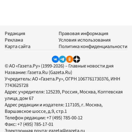
Редакция
Правовая информация
Реклама
Условия использования
Карта сайта
Политика конфиденциальности
© АО «Газета.Ру» (1999-2026) – Главные новости дня
Название:
Газета.Ru
(Gazeta.Ru)
Учредитель:
АО «Газета.Ру»
, ОГРН 1067761730376, ИНН
7743625728
Адрес учредителя: 125239, Россия, Москва, Коптевская
улица, дом 67
Адрес редакции и издателя:
117105
, г.
Москва
,
Варшавское шоссе, д.9, стр.1
Телефон редакции:
+7 (495) 785-00-12
Факс:
+7 (495) 785-17-01
Электронная почта:
gazeta@gazeta.ru