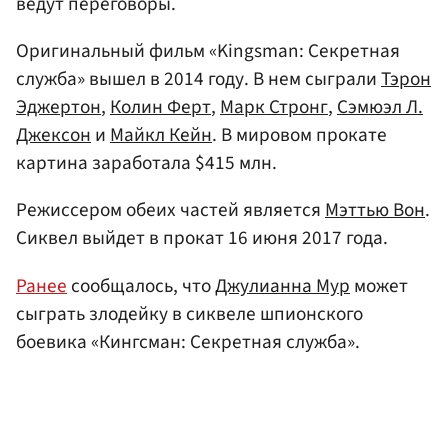
ведут переговоры.
Оригинальный фильм «Kingsman: Секретная
служба» вышел в 2014 году. В нем сыграли
Тэрон
Эджертон
,
Колин Ферт
,
Марк Стронг
,
Сэмюэл Л.
Джексон
и
Майкл Кейн
. В мировом прокате
картина заработала $415 млн.
Режиссером обеих частей является
Мэттью Вон
.
Сиквел выйдет в прокат 16 июня 2017 года.
Ранее
сообщалось, что
Джулианна Мур
может
сыграть злодейку в сиквеле шпионского
боевика «Кингсман: Секретная служба».