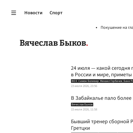
Новости
Спорт
Покушение на гл
Вячеслав Быков
24 июля — какой сегодня 
в России и мире, приметы
ВОЗ
Симон Боливар
Михаил Горбачев
Банк Р
23 июля 2026, 23:56
В Забайкалье пало более
Вячеслав Быков
15 июля 2026, 11:58
Бывший тренер сборной Р
Гретцки