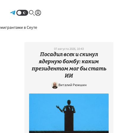
Авторизоваться
 мигрантами в Сеуте
07 августа 2026, 10:43
Посадил всех и скинул
ядерную бомбу: каким
президентом мог бы стать
ИИ
Виталий Рюмшин