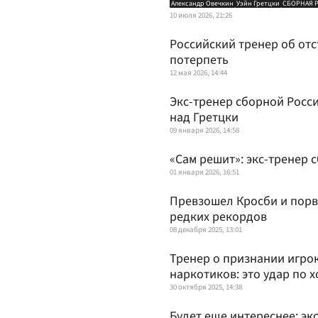
Александр Овечкин
Уэйн Гретцки
СБОРНАЯ 
10 июля 2026, 21:26
Российский тренер об отс
потерпеть
12 мая 2026, 14:44
Экс-тренер сборной Росс
над Гретцки
09 января 2026, 14:58
«Сам решит»: экс-тренер 
01 января 2026, 16:51
Превзошел Кросби и порв
редких рекордов
08 декабря 2025, 13:01
Тренер о признании игро
наркотиков: это удар по 
30 октября 2025, 14:38
Будет еще интереснее: экс