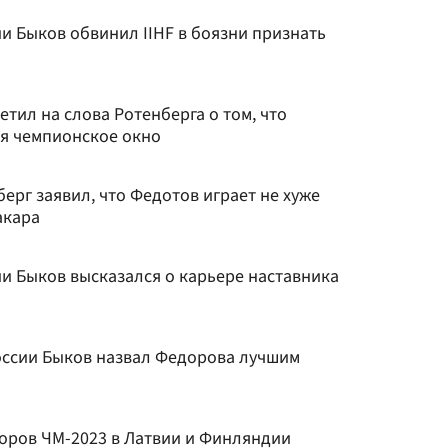
и Быков обвинил IIHF в боязни признать
тил на слова Ротенберга о том, что
ся чемпионское окно
берг заявил, что Федотов играет не хуже
акара
и Быков высказался о карьере наставника
оссии Быков назвал Федорова лучшим
торов ЧМ-2023 в Латвии и Финляндии