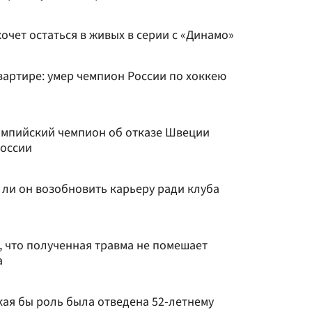
хочет остаться в живых в серии с «Динамо»
вартире: умер чемпион России по хоккею
импийский чемпион об отказе Швеции
России
в ли он возобновить карьеру ради клуба
, что полученная травма не помешает
а
кая бы роль была отведена 52-летнему