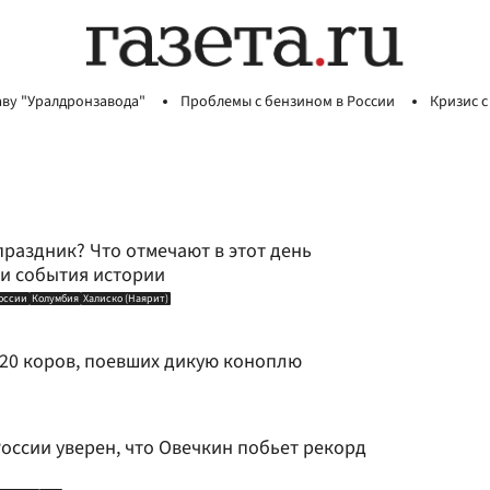
аву "Уралдронзавода"
Проблемы с бензином в России
Кризис с
праздник? Что отмечают в этот день
 и события истории
оссии
Колумбия
Халиско (Наярит)
 20 коров, поевших дикую коноплю
оссии уверен, что Овечкин побьет рекорд