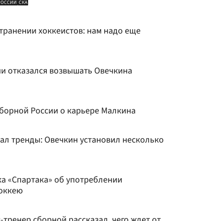
РОССИИ
СКА
транении хоккеистов: нам надо еще
ии отказался возвышать Овечкина
сборной России о карьере Малкина
ал тренды: Овечкин установил несколько
ка «Спартака» об употреблении
хоккею
-тренер сборной рассказал, чего ждет от