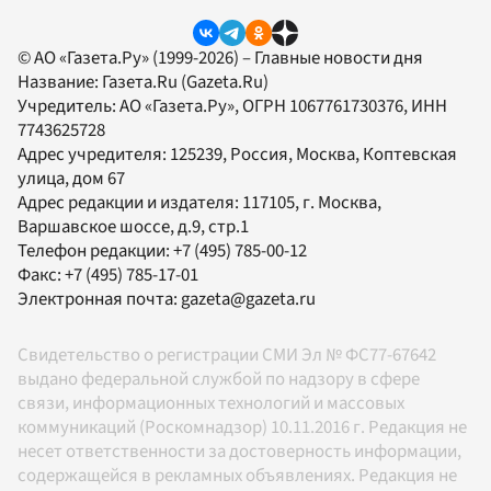
© АО «Газета.Ру» (1999-2026) – Главные новости дня
Название:
Газета.Ru
(Gazeta.Ru)
Учредитель:
АО «Газета.Ру»
, ОГРН 1067761730376, ИНН
7743625728
Адрес учредителя: 125239, Россия, Москва, Коптевская
улица, дом 67
Адрес редакции и издателя:
117105
, г.
Москва
,
Варшавское шоссе, д.9, стр.1
Телефон редакции:
+7 (495) 785-00-12
Факс:
+7 (495) 785-17-01
Электронная почта:
gazeta@gazeta.ru
Свидетельство о регистрации СМИ Эл № ФС77-67642
выдано федеральной службой по надзору в сфере
связи, информационных технологий и массовых
коммуникаций (Роскомнадзор) 10.11.2016 г. Редакция не
несет ответственности за достоверность информации,
содержащейся в рекламных объявлениях. Редакция не