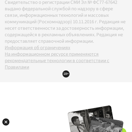
Свидетельство о регистрации СМИ Эл № ФС77-67642
выдано федеральной службой по надзору в сфере
связи, информационных технологий и массовых
коммуникаций (Роскомнадзор) 10.11.2016 г. Редакция не
несет ответственности за достоверность информации,
содержащейся в рекламных объявлениях. Редакция не
предоставляет справочной информации.
Информация об ограничениях
На информационном ресурсе применяются
рекомендательные технологии в соответствии с
Правилами
18+