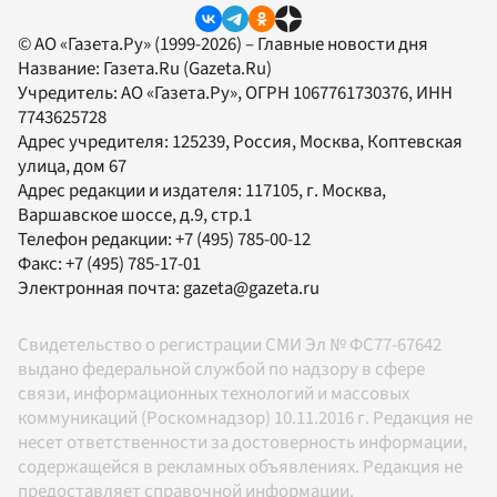
© АО «Газета.Ру» (1999-2026) – Главные новости дня
Название:
Газета.Ru
(Gazeta.Ru)
Учредитель:
АО «Газета.Ру»
, ОГРН 1067761730376, ИНН
7743625728
Адрес учредителя: 125239, Россия, Москва, Коптевская
улица, дом 67
Адрес редакции и издателя:
117105
, г.
Москва
,
Варшавское шоссе, д.9, стр.1
Телефон редакции:
+7 (495) 785-00-12
Факс:
+7 (495) 785-17-01
Электронная почта:
gazeta@gazeta.ru
Свидетельство о регистрации СМИ Эл № ФС77-67642
выдано федеральной службой по надзору в сфере
связи, информационных технологий и массовых
коммуникаций (Роскомнадзор) 10.11.2016 г. Редакция не
несет ответственности за достоверность информации,
содержащейся в рекламных объявлениях. Редакция не
предоставляет справочной информации.