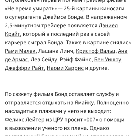
Опубликован первый полный трейлер фильма
«Не время умирать» — 25-й картины киносаги
о суперагенте Джеймсе Бонде. В напряженном
2,5-минутном трейлере появляется
Дэниел
Крэйг
, который в последний раз в своей
карьере сыграл Бонда. Также в картине снялись
Рами Малек
, Лашана Линч,
Кристоф Вальц
,
Ана
де Армас
, Леа Сейду, Рэйф Файнс,
Бен Уишоу
,
Джеффри Райт
,
Наоми Харрис
и другие.
По сюжету фильма Бонд оставляет службу и
отправляется отдыхать на Ямайку. Полноценно
насладиться пляжами у него не выходит:
Феликс Лейтер из
ЦРУ
просит «007» о помощи
в вызволении ученого из плена. Однако