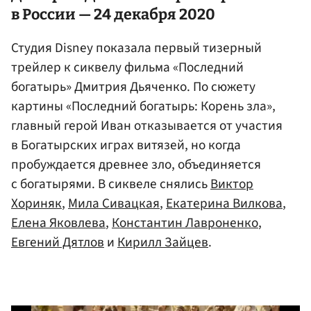
в России — 24 декабря 2020
Студия Disney показала первый тизерный
трейлер к сиквелу фильма «Последний
богатырь» Дмитрия Дьяченко. По сюжету
картины «Последний богатырь: Корень зла»,
главный герой Иван отказывается от участия
в Богатырских играх витязей, но когда
пробуждается древнее зло, объединяется
с богатырями. В сиквеле снялись
Виктор
Хориняк
,
Мила Сивацкая
,
Екатерина Вилкова
,
Елена Яковлева
,
Константин Лавроненко
,
Евгений Дятлов
и
Кирилл Зайцев
.