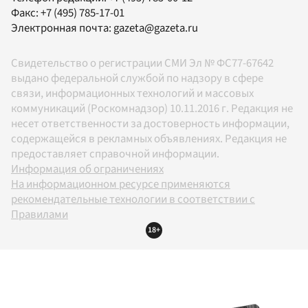
Факс:
+7 (495) 785-17-01
Электронная почта:
gazeta@gazeta.ru
Свидетельство о регистрации СМИ Эл № ФС77-67642
выдано федеральной службой по надзору в сфере
связи, информационных технологий и массовых
коммуникаций (Роскомнадзор) 10.11.2016 г. Редакция не
несет ответственности за достоверность информации,
содержащейся в рекламных объявлениях. Редакция не
предоставляет справочной информации.
Информация об ограничениях
На информационном ресурсе применяются
рекомендательные технологии в соответствии с
Правилами
18+