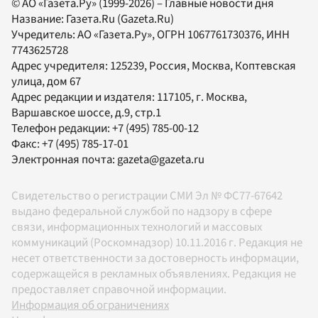
© АО «Газета.Ру» (1999-2026) – Главные новости дня
Название:
Газета.Ru
(Gazeta.Ru)
Учредитель:
АО «Газета.Ру»
, ОГРН 1067761730376, ИНН
7743625728
Адрес учредителя: 125239, Россия, Москва, Коптевская
улица, дом 67
Адрес редакции и издателя:
117105
, г.
Москва
,
Варшавское шоссе, д.9, стр.1
Телефон редакции:
+7 (495) 785-00-12
Факс:
+7 (495) 785-17-01
Электронная почта:
gazeta@gazeta.ru
Свидетельство о регистрации СМИ Эл № ФС77-67642
выдано федеральной службой по надзору в сфере
связи, информационных технологий и массовых
коммуникаций (Роскомнадзор) 10.11.2016 г. Редакция не
несет ответственности за достоверность информации,
содержащейся в рекламных объявлениях. Редакция не
предоставляет справочной информации.
Информация об ограничениях