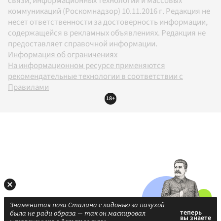
связи, информационных технологий и массовых
коммуникаций (Роскомнадзор) 10.11.2016 г. Редакция не
несет ответственности за достоверность информации,
содержащейся в рекламных объявлениях. Редакция не
предоставляет справочной информации.
Информация об ограничениях
На информационном ресурсе применяются
рекомендательные технологии в соответствии с
Правилами
18+
Знаменитая поза Сталина с ладонью за пазухой
была не ради образа — так он маскировал